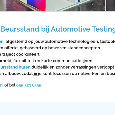
Beursstand bij Automotive Testin
en
, afgestemd op jouw automotive technologieën, testop
 en offerte, gebaseerd op bewezen standconcepten
 traject coördineert
eid, flexibiliteit en korte communicatielijnen
ursstand huren
duidelijk en zonder verrassingen verloopt
 en afbouw, zodat jij je kunt focussen op netwerken en b
nl
of bel
055 323 8555
.