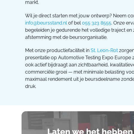
markt.
Wil je direct starten met jouw ontwerp? Neem co
info@beursstand.nl
of bel
055 323 8555
. Onze er
begeleiden je gedurende het volledige traject en
afstemming met de beursorganisatie.
Met onze productiefaciliteit in
St. Leon-Rot
zorgen
presentatie op Automotive Testing Expo Europe 2
ook actief bijdraagt aan zichtbaarheid, kwalitati
commerciële groei — met minimale belasting voor
maximaal rendement uit je beursdeelname zonder
druk.
Laten we het hebben 