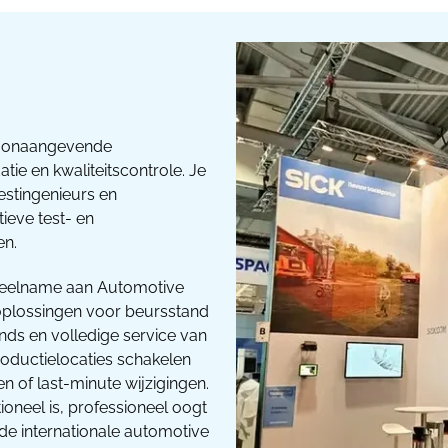
toonaangevende
tie en kwaliteitscontrole. Je
testingenieurs en
ieve test- en
en.
 deelname aan Automotive
oplossingen voor beursstand
ds en volledige service van
roductielocaties schakelen
en of last-minute wijzigingen.
oneel is, professioneel oogt
 de internationale automotive