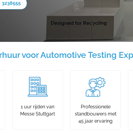
- 3238555
rhuur voor Automotive Testing Ex
1 uur rijden van
Professionele
Messe Stuttgart
standbouwers met
45 jaar ervaring