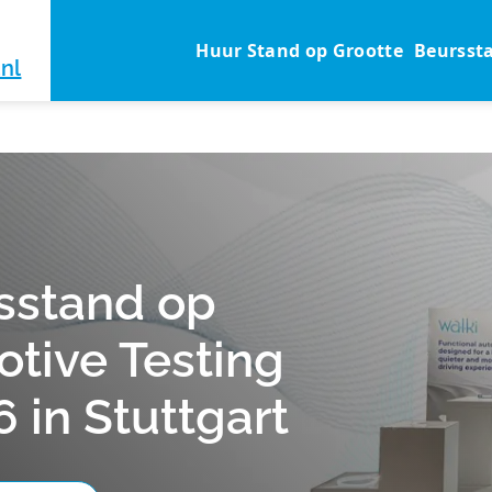
Huur Stand op Grootte
Beursst
nl
sstand op
tive Testing
 in Stuttgart