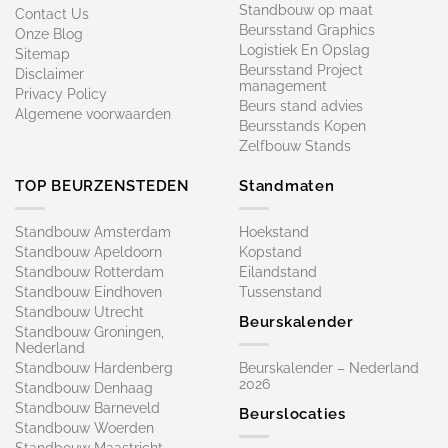
Standbouw op maat​
Contact Us
Beursstand Graphics
Onze Blog
Logistiek En Opslag
Sitemap
Beursstand Project
Disclaimer
management
Privacy Policy
Beurs stand advies
Algemene voorwaarden
Beursstands Kopen
Zelfbouw Stands
TOP BEURZENSTEDEN
Standmaten
Standbouw Amsterdam
Hoekstand
Standbouw Apeldoorn
Kopstand
Standbouw Rotterdam
Eilandstand
Standbouw Eindhoven
Tussenstand
Standbouw Utrecht
Beurskalender
Standbouw Groningen,
Nederland
Standbouw Hardenberg
Beurskalender – Nederland
2026
Standbouw Denhaag
Standbouw Barneveld
Beurslocaties
Standbouw Woerden
Standbouw Maastricht