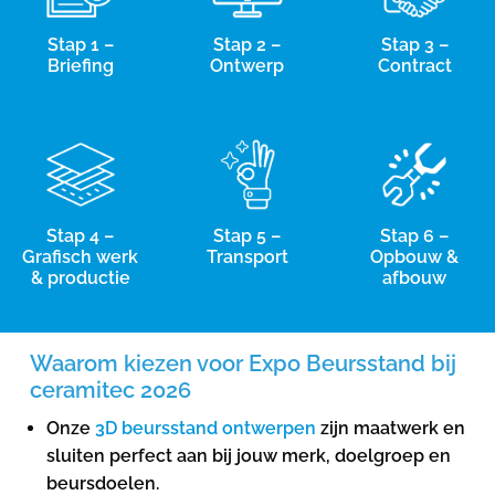
Stap 1 –
Stap 2 –
Stap 3 –
Briefing
Ontwerp
Contract
Stap 4 –
Stap 5 –
Stap 6 –
Grafisch werk
Transport
Opbouw &
& productie
afbouw
Waarom kiezen voor Expo Beursstand bij
ceramitec 2026
Onze
3D beursstand ontwerpen
zijn maatwerk en
sluiten perfect aan bij jouw merk, doelgroep en
beursdoelen.