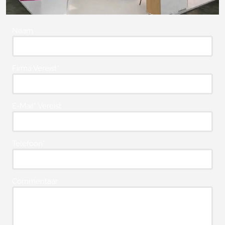
Naam
Firma Vereist*
E-Mail* Vereist
Telefoon*
Commentaar