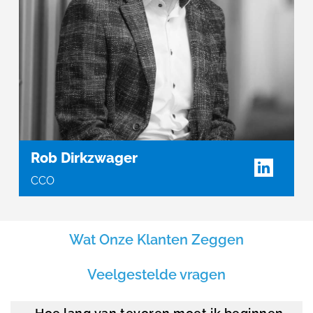
Rob Dirkzwager
CCO
Wat Onze Klanten Zeggen
Veelgestelde vragen