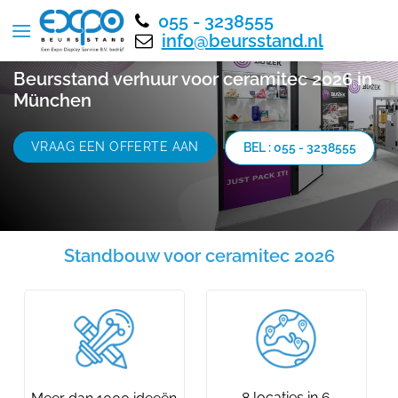
055 - 3238555
info@beursstand.nl
Beursstand verhuur voor ceramitec 2026 in
München
VRAAG EEN OFFERTE AAN
BEL : 055 - 3238555
Standbouw voor ceramitec 2026
8 locaties in 6