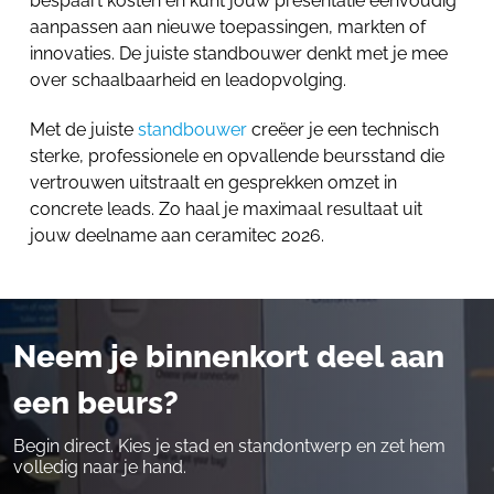
bespaart kosten en kunt jouw presentatie eenvoudig
aanpassen aan nieuwe toepassingen, markten of
innovaties. De juiste standbouwer denkt met je mee
over schaalbaarheid en leadopvolging.
Met de juiste
standbouwer
creëer je een technisch
sterke, professionele en opvallende beursstand die
vertrouwen uitstraalt en gesprekken omzet in
concrete leads. Zo haal je maximaal resultaat uit
jouw deelname aan ceramitec 2026.
Neem je binnenkort deel aan
een beurs?
Begin direct. Kies je stad en standontwerp en zet hem
volledig naar je hand.