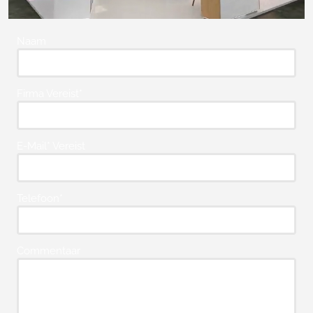
Naam
Firma Vereist*
E-Mail* Vereist
Telefoon*
Commentaar