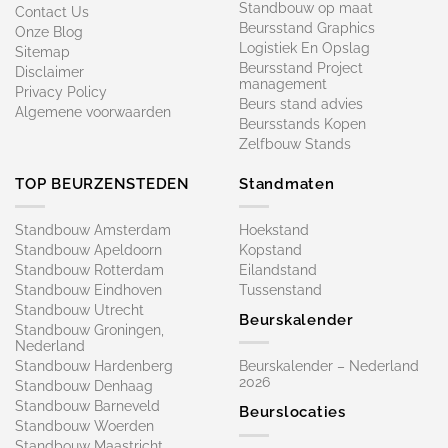
Standbouw op maat​
Contact Us
Beursstand Graphics
Onze Blog
Logistiek En Opslag
Sitemap
Beursstand Project
Disclaimer
management
Privacy Policy
Beurs stand advies
Algemene voorwaarden
Beursstands Kopen
Zelfbouw Stands
TOP BEURZENSTEDEN
Standmaten
Standbouw Amsterdam
Hoekstand
Standbouw Apeldoorn
Kopstand
Standbouw Rotterdam
Eilandstand
Standbouw Eindhoven
Tussenstand
Standbouw Utrecht
Beurskalender
Standbouw Groningen,
Nederland
Standbouw Hardenberg
Beurskalender – Nederland
2026
Standbouw Denhaag
Standbouw Barneveld
Beurslocaties
Standbouw Woerden
Standbouw Maastricht