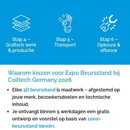
Stap 4 –
Stap 5 –
Stap 6 –
Grafisch werk
Transport
Opbouw &
& productie
afbouw
Waarom kiezen voor Expo Beursstand bij
Coiltech Germany 2026
Elke
3D beursstand
is maatwerk – afgestemd op
jouw merk, bezoekersdoelen en technische
inhoud.
Je ontvangt binnen 5 werkdagen een gratis
ontwerp en voorstel op basis van
1000+
beursstand ideeën
.