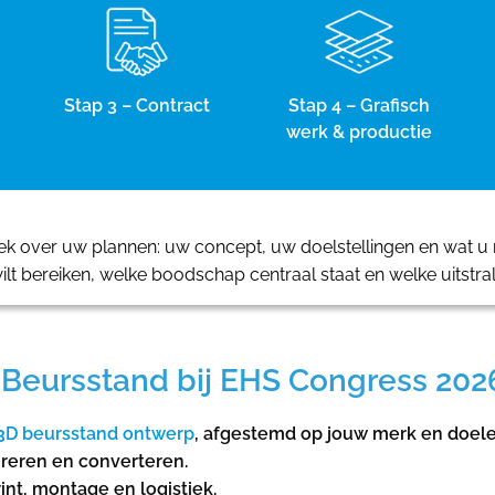
Stap 3 – Contract
Stap 4 – Grafisch
werk & productie
 over uw plannen: uw concept, uw doelstellingen en wat u m
ilt bereiken, welke boodschap centraal staat en welke uitstra
Beursstand bij EHS Congress 202
3D beursstand ontwerp
, afgestemd op jouw merk en doel
ireren en converteren.
int, montage en logistiek.