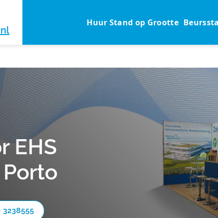
Huur Stand op Grootte
Beursst
nl
r EHS
 Porto
- 3238555