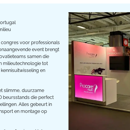
ortugal
ilieu
 congres voor professionals
toonaangevende event brengt
nnovatieteams samen die
 milieutechnologie tot
kennisuitwisseling en
et slimme, duurzame
 beursstands die perfect
llingen. Alles gebeurt in
ransport en montage op