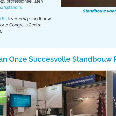
6 professioneel laten
ursstand.nl
.
Standbouw voor P
 Rot
leveren wij standbouw
 Porto Congress Centre –
.
an Onze Succesvolle Standbouw 