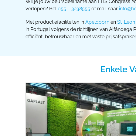
Wil je jouw beursdeelname aan EHS Congress 202
verlopen? Bel
055 – 3238555
of mail naar
info@be
Met productiefaciliteiten in
Apeldoorn
en
St. Leon
in Portugal volgens de richtlijnen van Alfândega
efficiënt, betrouwbaar en met vaste prijsafspraken
Enkele V