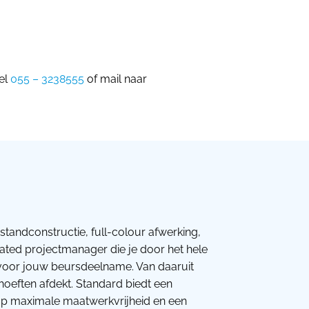
el
055 – 3238555
of mail naar
standconstructie, full-colour afwerking,
cated projectmanager die je door het hele
s voor jouw beursdeelname. Van daaruit
ehoeften afdekt. Standard biedt een
t op maximale maatwerkvrijheid en een