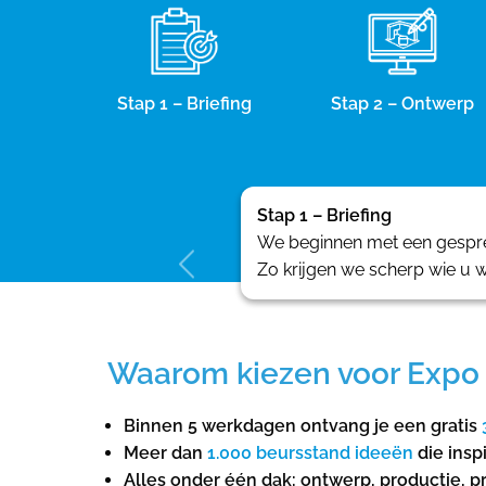
Stap 1 – Briefing
Stap 2 – Ontwerp
Stap 1 – Briefing
We beginnen met een gesprek
Zo krijgen we scherp wie u w
Waarom kiezen voor Expo 
Binnen 5 werkdagen ontvang je een gratis
Meer dan
1.000 beursstand ideeën
die insp
Alles onder één dak: ontwerp, productie, pr