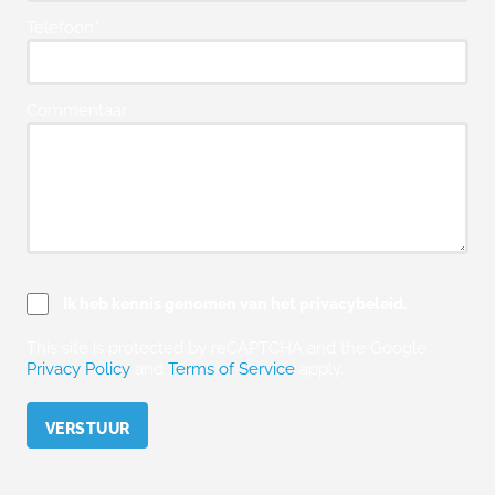
Telefoon*
Commentaar
Ik heb kennis genomen van het privacybeleid.
This site is protected by reCAPTCHA and the Google
Privacy Policy
and
Terms of Service
apply.
Please leave this field empty.