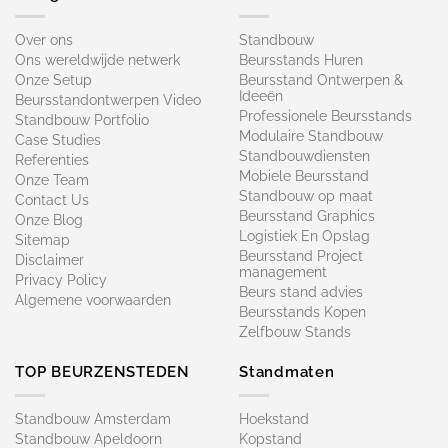
Over ons
Standbouw
Ons wereldwijde netwerk
Beursstands Huren
Onze Setup
Beursstand Ontwerpen &
Ideeën
Beursstandontwerpen Video
Professionele Beursstands
Standbouw Portfolio
Modulaire Standbouw
Case Studies
Standbouwdiensten
Referenties
Mobiele Beursstand
Onze Team
Standbouw op maat​
Contact Us
Beursstand Graphics
Onze Blog
Logistiek En Opslag
Sitemap
Beursstand Project
Disclaimer
management
Privacy Policy
Beurs stand advies
Algemene voorwaarden
Beursstands Kopen
Zelfbouw Stands
TOP BEURZENSTEDEN
Standmaten
Standbouw Amsterdam
Hoekstand
Standbouw Apeldoorn
Kopstand