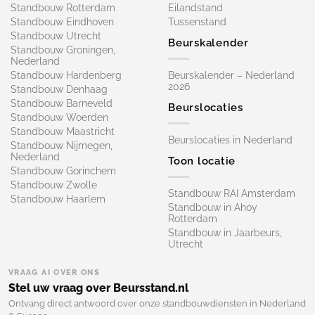
Standbouw Rotterdam
Eilandstand
Standbouw Eindhoven
Tussenstand
Standbouw Utrecht
Beurskalender
Standbouw Groningen,
Nederland
Standbouw Hardenberg
Beurskalender – Nederland
2026
Standbouw Denhaag
Standbouw Barneveld
Beurslocaties
Standbouw Woerden
Standbouw Maastricht
Beurslocaties in Nederland
Standbouw Nijmegen,
Nederland
Toon locatie
Standbouw Gorinchem
Standbouw Zwolle
Standbouw RAI Amsterdam
Standbouw Haarlem
Standbouw in Ahoy
Rotterdam
Standbouw in Jaarbeurs,
Utrecht
VRAAG AI OVER ONS
Stel uw vraag over Beursstand.nl
Ontvang direct antwoord over onze standbouwdiensten in Nederland