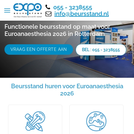
055 - 3238555
info@beursstand.nl
Functionele beursstand op maat voor
Euroanaesthesia 2026 in Rotterdam
VRAAG EEN OFFERTE AAN
BEL : 055 - 3238555
Beursstand huren voor Euroanaesthesia
2026