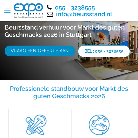
055 - 3238555
info@beursstand.nl
Beursstand verhuur voor Markt des guten
Geschmacks 2026 in Stuttgart
VRAAG EEN OFFERTE AAN
BEL : 055 - 3238555
Professionele standbouw voor Markt des
guten Geschmacks 2026