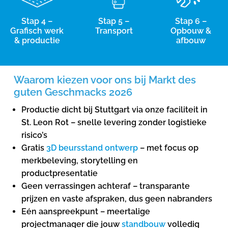
Stap 4 –
Stap 5 –
Stap 6 –
Grafisch werk
Transport
Opbouw &
& productie
afbouw
Waarom kiezen voor ons bij Markt des
guten Geschmacks 2026
Productie dicht bij Stuttgart via onze faciliteit in
St. Leon Rot – snelle levering zonder logistieke
risico’s
Gratis
3D beursstand ontwerp
– met focus op
merkbeleving, storytelling en
productpresentatie
Geen verrassingen achteraf – transparante
prijzen en vaste afspraken, dus geen nabranders
Eén aanspreekpunt – meertalige
projectmanager die jouw
standbouw
volledig