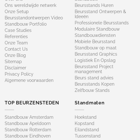
Ons wereldwijde netwerk
Beursstands Huren
Onze Setup
Beursstand Ontwerpen &
Ideeën
Beursstandontwerpen Video
Professionele Beursstands
Standbouw Portfolio
Modulaire Standbouw
Case Studies
Standbouwdiensten
Referenties
Mobiele Beursstand
Onze Team
Standbouw op maat​
Contact Us
Beursstand Graphics
Onze Blog
Logistiek En Opslag
Sitemap
Beursstand Project
Disclaimer
management
Privacy Policy
Beurs stand advies
Algemene voorwaarden
Beursstands Kopen
Zelfbouw Stands
TOP BEURZENSTEDEN
Standmaten
Standbouw Amsterdam
Hoekstand
Standbouw Apeldoorn
Kopstand
Standbouw Rotterdam
Eilandstand
Standbouw Eindhoven
Tussenstand