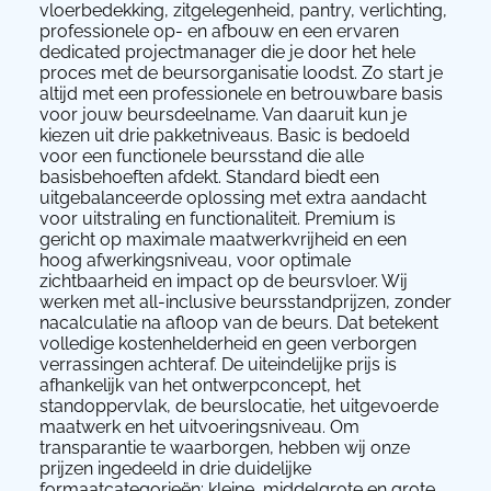
vloerbedekking, zitgelegenheid, pantry, verlichting,
professionele op- en afbouw en een ervaren
dedicated projectmanager die je door het hele
proces met de beursorganisatie loodst. Zo start je
altijd met een professionele en betrouwbare basis
voor jouw beursdeelname. Van daaruit kun je
kiezen uit drie pakketniveaus. Basic is bedoeld
voor een functionele beursstand die alle
basisbehoeften afdekt. Standard biedt een
uitgebalanceerde oplossing met extra aandacht
voor uitstraling en functionaliteit. Premium is
gericht op maximale maatwerkvrijheid en een
hoog afwerkingsniveau, voor optimale
zichtbaarheid en impact op de beursvloer. Wij
werken met all-inclusive beursstandprijzen, zonder
nacalculatie na afloop van de beurs. Dat betekent
volledige kostenhelderheid en geen verborgen
verrassingen achteraf. De uiteindelijke prijs is
afhankelijk van het ontwerpconcept, het
standoppervlak, de beurslocatie, het uitgevoerde
maatwerk en het uitvoeringsniveau. Om
transparantie te waarborgen, hebben wij onze
prijzen ingedeeld in drie duidelijke
formaatcategorieën: kleine, middelgrote en grote