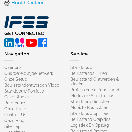
Hoofd Kantoor
GET CONNECTED
Navigation
Service
Over ons
Standbouw
Ons wereldwijde netwerk
Beursstands Huren
Onze Setup
Beursstand Ontwerpen &
Ideeën
Beursstandontwerpen Video
Professionele Beursstands
Standbouw Portfolio
Modulaire Standbouw
Case Studies
Standbouwdiensten
Referenties
Mobiele Beursstand
Onze Team
Standbouw op maat​
Contact Us
Beursstand Graphics
Onze Blog
Logistiek En Opslag
Sitemap
Beursstand Project