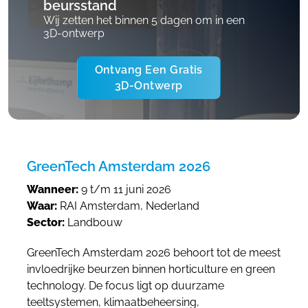
beursstand
Wij zetten het binnen 5 dagen om in een
3D-ontwerp
Ontvang Een Gratis
3D-Ontwerp
GreenTech Amsterdam 2026
Wanneer:
9 t/m 11 juni 2026
Waar:
RAI Amsterdam, Nederland
Sector:
Landbouw
GreenTech Amsterdam 2026 behoort tot de meest
invloedrijke beurzen binnen horticulture en green
technology. De focus ligt op duurzame
teeltsystemen, klimaatbeheersing,