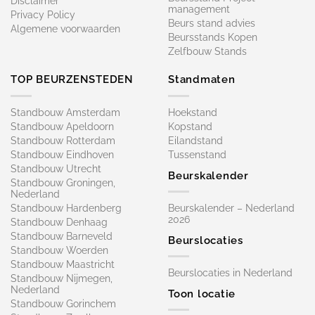
Disclaimer
management
Privacy Policy
Beurs stand advies
Algemene voorwaarden
Beursstands Kopen
Zelfbouw Stands
TOP BEURZENSTEDEN
Standmaten
Standbouw Amsterdam
Hoekstand
Standbouw Apeldoorn
Kopstand
Standbouw Rotterdam
Eilandstand
Standbouw Eindhoven
Tussenstand
Standbouw Utrecht
Beurskalender
Standbouw Groningen,
Nederland
Standbouw Hardenberg
Beurskalender – Nederland
2026
Standbouw Denhaag
Standbouw Barneveld
Beurslocaties
Standbouw Woerden
Standbouw Maastricht
Beurslocaties in Nederland
Standbouw Nijmegen,
Nederland
Toon locatie
Standbouw Gorinchem