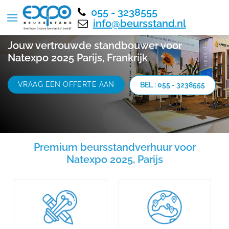
055 - 3238555
info@beursstand.nl
Jouw vertrouwde standbouwer voor
Natexpo 2025 Parijs, Frankrijk
VRAAG EEN OFFERTE AAN
BEL : 055 - 3238555
Premium beursstandverhuur voor
Natexpo 2025, Parijs