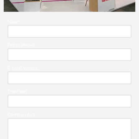
Naam
Firma Vereist*
E-Mail* Vereist
Telefoon*
Commentaar