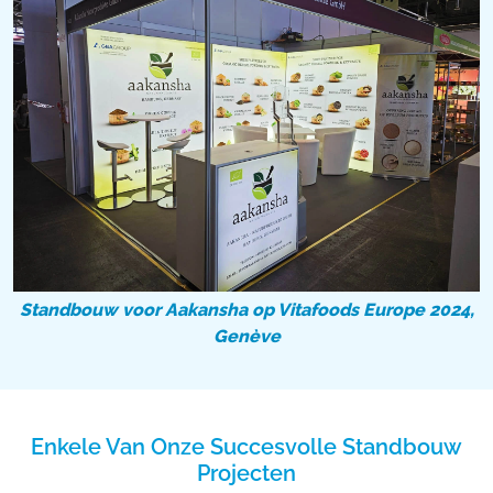
Standbouw voor Aakansha op Vitafoods Europe 2024,
Genève
Enkele Van Onze Succesvolle Standbouw
Projecten