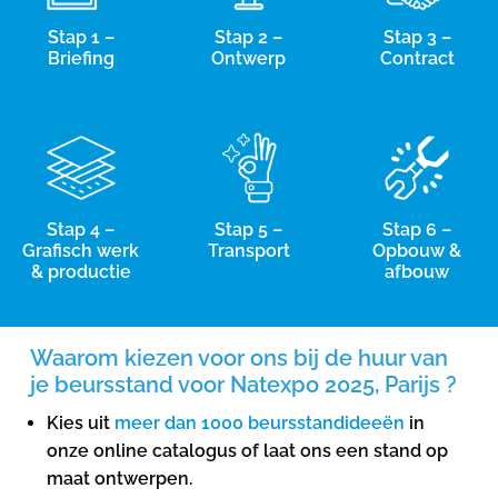
Stap 1 –
Stap 2 –
Stap 3 –
Briefing
Ontwerp
Contract
Stap 4 –
Stap 5 –
Stap 6 –
Grafisch werk
Transport
Opbouw &
& productie
afbouw
Waarom kiezen voor ons bij de huur van
je beursstand voor Natexpo 2025, Parijs ?
Kies uit
meer dan 1000 beursstandideeën
in
onze online catalogus of laat ons een stand op
maat ontwerpen.