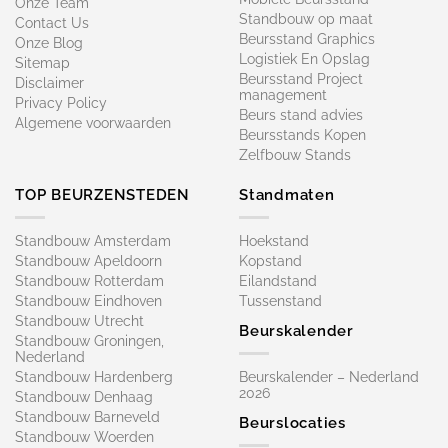
Onze Team
Standbouw op maat​
Contact Us
Beursstand Graphics
Onze Blog
Logistiek En Opslag
Sitemap
Beursstand Project
Disclaimer
management
Privacy Policy
Beurs stand advies
Algemene voorwaarden
Beursstands Kopen
Zelfbouw Stands
TOP BEURZENSTEDEN
Standmaten
Standbouw Amsterdam
Hoekstand
Standbouw Apeldoorn
Kopstand
Standbouw Rotterdam
Eilandstand
Standbouw Eindhoven
Tussenstand
Standbouw Utrecht
Beurskalender
Standbouw Groningen,
Nederland
Standbouw Hardenberg
Beurskalender – Nederland
2026
Standbouw Denhaag
Standbouw Barneveld
Beurslocaties
Standbouw Woerden