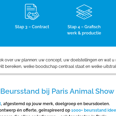
Stap 3 – Contract
Stap 4 – Grafisch
werk & productie
 over uw plannen: uw concept, uw doelstellingen en wat u m
ilt bereiken, welke boodschap centraal staat en welke uitstra
Beursstand bij Paris Animal Show
t
, afgestemd op jouw merk, doelgroep en beursdoelen.
ontwerp én offerte, geïnspireerd op
1000+ beursstand ide