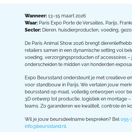
Wanneer:
13–15 maart 2026
Waar:
Paris Expo Porte de Versailles, Parijs, Frankr
Sector:
Dieren, huisdierproducten, voeding, gez
De Paris Animal Show 2026 brengt dierenliefhebb
retailers samen in een dynamische setting vol belev
voeding, verzorgingsproducten of accessoires – 
onderscheiden te midden van honderden exposa
Expo Beursstand ondersteunt je met creatieve en
voor standbouw in Parijs. We vertalen jouw merk
beursstand op maat, volledig ontworpen voor bez
3D ontwerp tot productie, logistiek en montage – 
teams. Zo garanderen we kwaliteit, controle én ko
Wil je jouw beursdeelname bespreken? Bel
055-
info@beursstand.nl
.