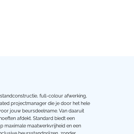
standconstructie, full-colour afwerking,
cated projectmanager die je door het hele
s voor jouw beursdeelname. Van daaruit
ehoeften afdekt. Standard biedt een
t op maximale maatwerkvrijheid en een
nclusive beursstandprijzen, zonder