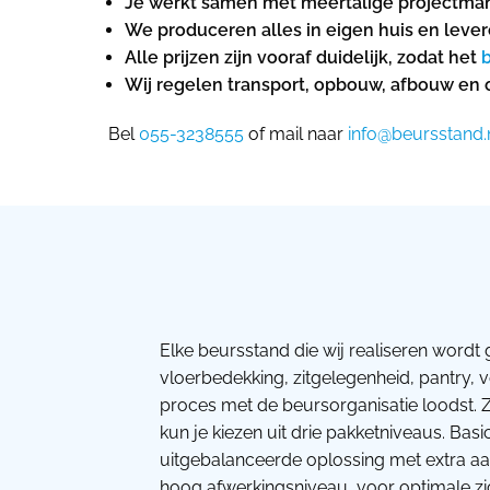
Je werkt samen met meertalige projectmanag
We produceren alles in eigen huis en lever
Alle prijzen zijn vooraf duidelijk, zodat het
Wij regelen transport, opbouw, afbouw en op
Bel
055-3238555
of mail naar
info@beursstand.
Elke beursstand die wij realiseren wordt 
vloerbedekking, zitgelegenheid, pantry, 
proces met de beursorganisatie loodst. Z
kun je kiezen uit drie pakketniveaus. Bas
uitgebalanceerde oplossing met extra aan
hoog afwerkingsniveau, voor optimale zic