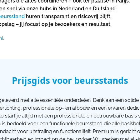
ers die alles coördineren – ook ter plaatse in Parijs.
en snel via onze hubs in Nederland en Duitsland.
beursstand
huren transparant en risicovrij blijft.
slag – jij focust op je bezoekers en resultaat.
nl
.
Prijsgids voor beursstands
geleverd met alle essentiële onderdelen. Denk aan een solide 
verlichting, professionele op- en afbouw en een ervaren dedi
o start je altijd met een professionele en betrouwbare basi
ic is bedoeld voor een functionele beursstand die alle basisb
dacht voor uitstraling en functionaliteit. Premium is gerich
htbaarheid en impact op de beursvloer. Wij werken met all-i