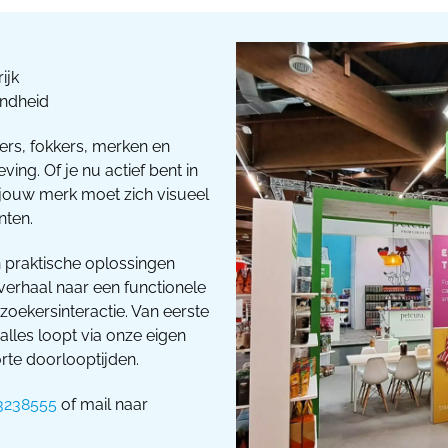
ijk
ondheid
ers, fokkers, merken en
ing. Of je nu actief bent in
jouw merk moet zich visueel
nten.
 praktische oplossingen
verhaal naar een functionele
oekersinteractie. Van eerste
alles loopt via onze eigen
rte doorlooptijden.
3238555
of mail naar