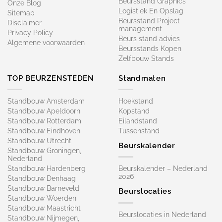
Beursstand Graphics
Onze Blog
Logistiek En Opslag
Sitemap
Beursstand Project
Disclaimer
management
Privacy Policy
Beurs stand advies
Algemene voorwaarden
Beursstands Kopen
Zelfbouw Stands
TOP BEURZENSTEDEN
Standmaten
Standbouw Amsterdam
Hoekstand
Standbouw Apeldoorn
Kopstand
Standbouw Rotterdam
Eilandstand
Standbouw Eindhoven
Tussenstand
Standbouw Utrecht
Beurskalender
Standbouw Groningen,
Nederland
Standbouw Hardenberg
Beurskalender – Nederland
2026
Standbouw Denhaag
Standbouw Barneveld
Beurslocaties
Standbouw Woerden
Standbouw Maastricht
Beurslocaties in Nederland
Standbouw Nijmegen,