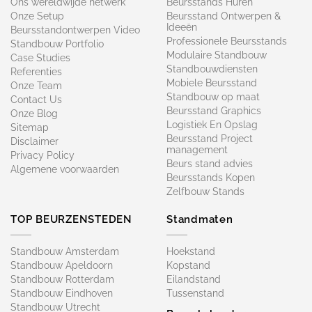
Ons wereldwijde netwerk
Beursstands Huren
Onze Setup
Beursstand Ontwerpen &
Ideeën
Beursstandontwerpen Video
Professionele Beursstands
Standbouw Portfolio
Modulaire Standbouw
Case Studies
Standbouwdiensten
Referenties
Mobiele Beursstand
Onze Team
Standbouw op maat​
Contact Us
Beursstand Graphics
Onze Blog
Logistiek En Opslag
Sitemap
Beursstand Project
Disclaimer
management
Privacy Policy
Beurs stand advies
Algemene voorwaarden
Beursstands Kopen
Zelfbouw Stands
TOP BEURZENSTEDEN
Standmaten
Standbouw Amsterdam
Hoekstand
Standbouw Apeldoorn
Kopstand
Standbouw Rotterdam
Eilandstand
Standbouw Eindhoven
Tussenstand
Standbouw Utrecht