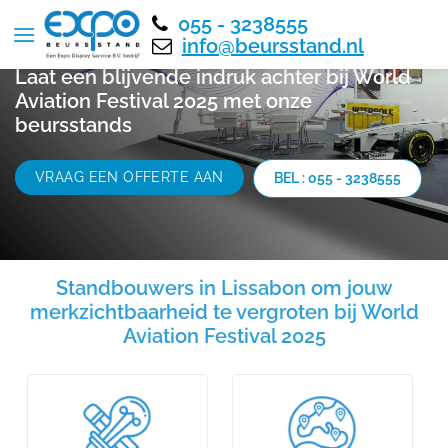
055 - 3238555
info@beursstand.nl
Laat een blijvende indruk achter bij World
Aviation Festival 2025 met onze
beursstands
VRAAG EEN OFFERTE AAN
BEL : 055 - 3238555
Standbouwers in Lissabon om jouw
merkzichtbaarheid te vergroten bij World
Aviation Festival 2025