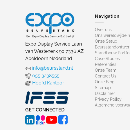
Navigation
Over ons
Ons wereldwijde 
Onze Setup
Expo Display Service Laan
Beursstandontwer
van Westenenk 90 7336 AZ
Standbouw Portfol
Apeldoorn Nederland
Case Studies
Referenties
info@beursstand.nl
Onze Team
055 3238555
Contact Us
Onze Blog
Hoofd Kantoor
Sitemap
Disclaimer
Privacy Policy
Algemene voorwa
GET CONNECTED