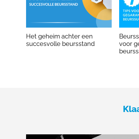
Het geheim achter een
Beursst
succesvolle beursstand
voor g
beurs
Kla