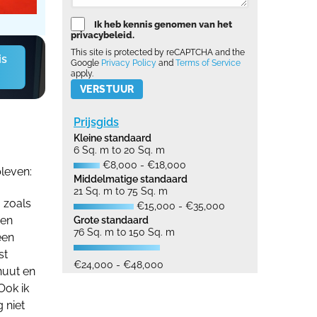
Ik heb kennis genomen van het
privacybeleid.
This site is protected by reCAPTCHA and the
is
Google
Privacy Policy
and
Terms of Service
apply.
Please leave this field empty.
Prijsgids
Kleine standaard
6 Sq. m to 20 Sq. m
€8,000 - €18,000
leven:
Middelmatige standaard
21 Sq. m to 75 Sq. m
g zoals
€15,000 - €35,000
men
Grote standaard
76 Sq. m to 150 Sq. m
een
st
€24,000 - €48,000
nuut en
Ook ik
 niet