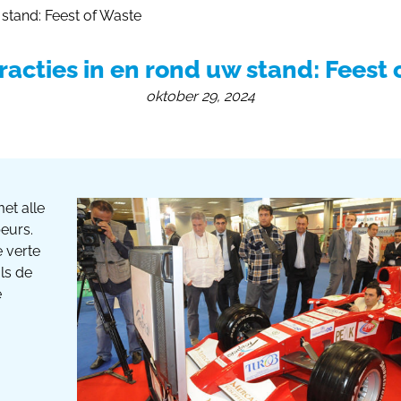
 stand: Feest of Waste
Huur Stand op Grootte
Beursst
nl
racties in en rond uw stand: Feest 
oktober 29, 2024
et alle
eurs.
 verte
ls de
e