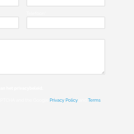
Telefoon*
an het privacybeleid.
eCAPTCHA and the Google
Privacy Policy
and
Terms