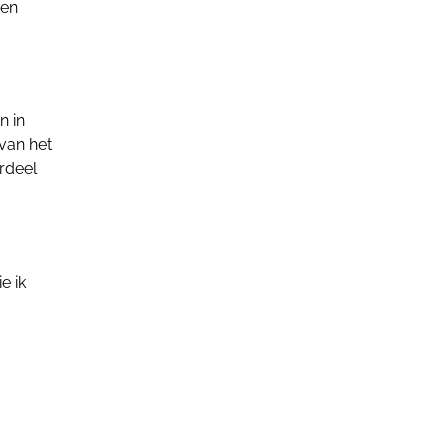
ken
n in
 van het
erdeel
e ik