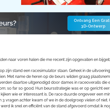
Ontvang Een Grat
eurs?
3D-Ontwerp
den naar voren halen die me recent zijn opgevallen en bijgeb
op zijn stand een racesimulator staan. Geheel in de uitvoerin
zien. Met name de heren op de beurs wilden graag plaatsne
e werden daartoe uitgenodigd door dames in raceoveralls die 
om; so far so good. Hun beursstrategie was er op gericht eer
 kijken wie er interessant is. De race duurde ongeveer een mi
 in 3 vragen achter kwam of we in de doelgroep vielen of niet. 
werd ik snel en efficiënt van de stand afgevoerd omdat ik nog