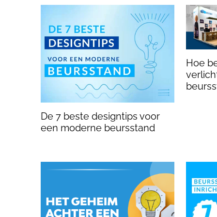
Hoe be
verlic
beurss
De 7 beste designtips voor
een moderne beursstand