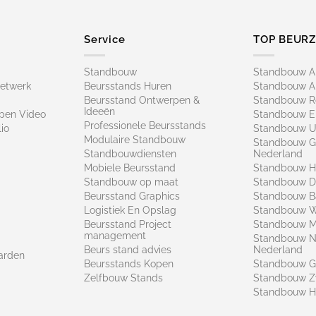
Service
TOP BEUR
Standbouw
Standbouw 
netwerk
Beursstands Huren
Standbouw A
Beursstand Ontwerpen &
Standbouw R
Ideeën
pen Video
Standbouw E
Professionele Beursstands
io
Standbouw U
Modulaire Standbouw
Standbouw G
Standbouwdiensten
Nederland
Mobiele Beursstand
Standbouw H
Standbouw op maat​
Standbouw 
Beursstand Graphics
Standbouw B
Logistiek En Opslag
Standbouw 
Beursstand Project
Standbouw Ma
management
Standbouw N
Beurs stand advies
Nederland
arden
Beursstands Kopen
Standbouw G
Zelfbouw Stands
Standbouw Z
Standbouw H