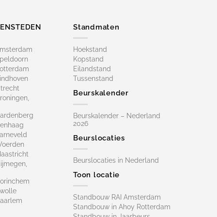
ZENSTEDEN
Standmaten
Amsterdam
Hoekstand
peldoorn
Kopstand
otterdam
Eilandstand
indhoven
Tussenstand
trecht
Beurskalender
roningen,
ardenberg
Beurskalender – Nederland
2026
Denhaag
arneveld
Beurslocaties
Woerden
astricht
Beurslocaties in Nederland
ijmegen,
Toon locatie
orinchem
wolle
Standbouw RAI Amsterdam
aarlem
Standbouw in Ahoy Rotterdam
Standbouw in Jaarbeurs,