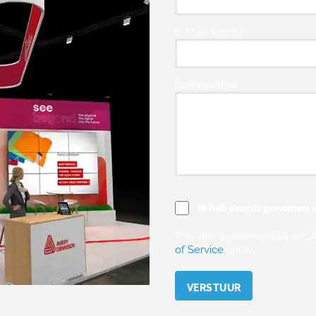
E-Mail* Vereist
Commentaar
Ik heb kennis genomen v
This site is protected by r
of Service
apply.
Please leave this field empty.