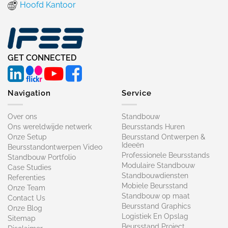
Hoofd Kantoor
GET CONNECTED
Navigation
Service
Over ons
Standbouw
Ons wereldwijde netwerk
Beursstands Huren
Onze Setup
Beursstand Ontwerpen &
Ideeën
Beursstandontwerpen Video
Professionele Beursstands
Standbouw Portfolio
Modulaire Standbouw
Case Studies
Standbouwdiensten
Referenties
Mobiele Beursstand
Onze Team
Standbouw op maat​
Contact Us
Beursstand Graphics
Onze Blog
Logistiek En Opslag
Sitemap
Beursstand Project