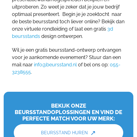
uitproberen. Zo weet je zeker dat je jouw bedrijf
optimaal presenteert. Begin je je zoektocht naar
de beste beursstand toch liever online? Bekijk dan
onze virtuele rondleiding of laat een gratis
3d
beursstands
design ontwerpen.
Wil je een gratis beursstand-ontwerp ontvangen
voor je aankomende evenement? Stuur dan een
mail naar
info@beursstand.nl
of bel ons op:
055-
3238555
.
BEKIJK ONZE
BEURSSTANDOPLOSSINGEN EN VIND DE
PERFECTE MATCH VOOR UW MERK:
↗
BEURSSTAND HUREN