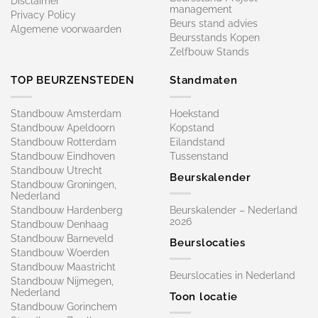
Disclaimer
management
Privacy Policy
Beurs stand advies
Algemene voorwaarden
Beursstands Kopen
Zelfbouw Stands
TOP BEURZENSTEDEN
Standmaten
Standbouw Amsterdam
Hoekstand
Standbouw Apeldoorn
Kopstand
Standbouw Rotterdam
Eilandstand
Standbouw Eindhoven
Tussenstand
Standbouw Utrecht
Beurskalender
Standbouw Groningen,
Nederland
Standbouw Hardenberg
Beurskalender – Nederland
2026
Standbouw Denhaag
Standbouw Barneveld
Beurslocaties
Standbouw Woerden
Standbouw Maastricht
Beurslocaties in Nederland
Standbouw Nijmegen,
Nederland
Toon locatie
Standbouw Gorinchem