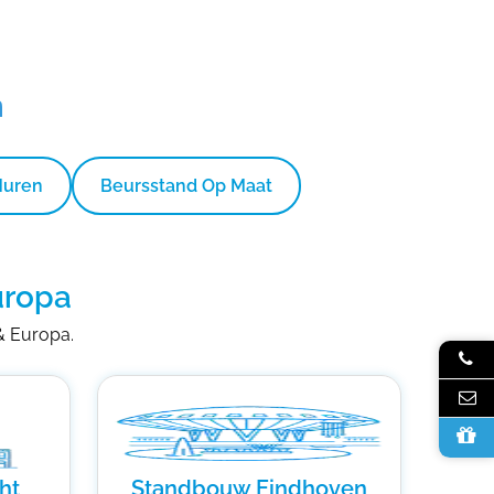
n
Huren
Beursstand Op Maat
uropa
 & Europa.
ht
Standbouw Eindhoven