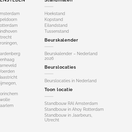
Amsterdam
Hoekstand
peldoorn
Kopstand
otterdam
Eilandstand
indhoven
Tussenstand
trecht
Beurskalender
roningen,
ardenberg
Beurskalender – Nederland
2026
Denhaag
arneveld
Beurslocaties
Woerden
astricht
Beurslocaties in Nederland
ijmegen,
Toon locatie
orinchem
wolle
Standbouw RAI Amsterdam
aarlem
Standbouw in Ahoy Rotterdam
Standbouw in Jaarbeurs,
Utrecht