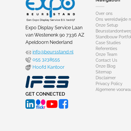
Over ons
Ons wereldwijde 
Onze Setup
Expo Display Service Laan
Beursstandontwer
van Westenenk 90 7336 AZ
Standbouw Portfol
Apeldoorn Nederland
Case Studies
Referenties
info@beursstand.nl
Onze Team
055 3238555
Contact Us
Onze Blog
Hoofd Kantoor
Sitemap
Disclaimer
Privacy Policy
Algemene voorwa
GET CONNECTED