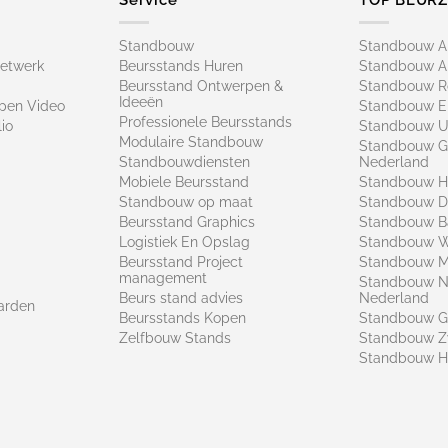
Standbouw
Standbouw 
netwerk
Beursstands Huren
Standbouw A
Beursstand Ontwerpen &
Standbouw R
Ideeën
pen Video
Standbouw E
Professionele Beursstands
io
Standbouw U
Modulaire Standbouw
Standbouw G
Standbouwdiensten
Nederland
Mobiele Beursstand
Standbouw H
Standbouw op maat​
Standbouw 
Beursstand Graphics
Standbouw B
Logistiek En Opslag
Standbouw 
Beursstand Project
Standbouw Ma
management
Standbouw N
Beurs stand advies
Nederland
arden
Beursstands Kopen
Standbouw G
Zelfbouw Stands
Standbouw Z
Standbouw H