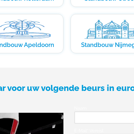
andbouw Apeldoorn
Standbouw Nijme
ar voor uw volgende beurs in eur
Naam
E-Mail* Vereist