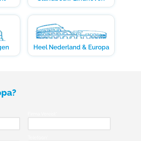
gen
Heel Nederland & Europa
opa?
Firma Vereist*
Telefoon*