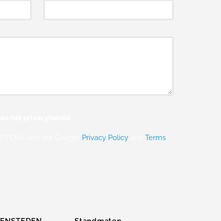
an het privacybeleid.
eCAPTCHA and the Google
Privacy Policy
and
Terms
ZENSTEDEN
Standmaten