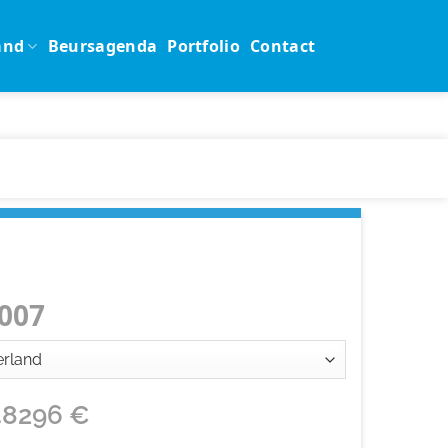
and
Beursagenda
Portfolio
Contact
007
48296
€