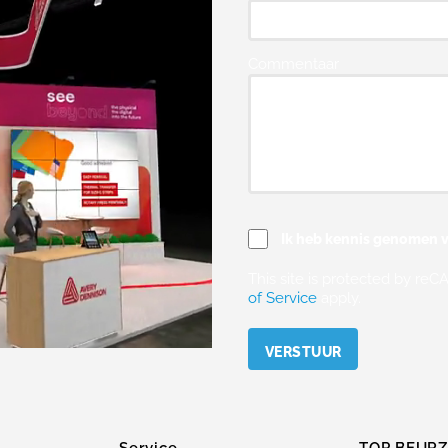
Commentaar
Ik heb kennis genomen v
This site is protected by r
of Service
apply.
Please leave this field empty.
Service
TOP BEUR