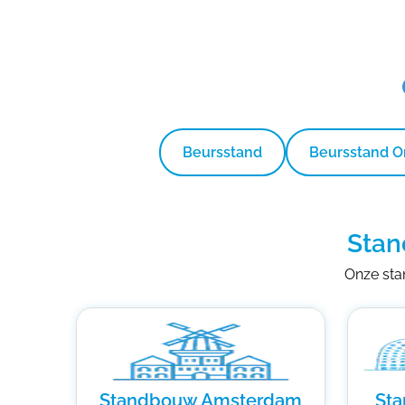
Beursstand
Beursstand 
Stan
Onze stan
Standbouw Amsterdam
St