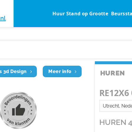
Huur Stand op Grootte
Beursst
nl
s 3d Design
Meer info
HUREN
RE12X6 
HUREN