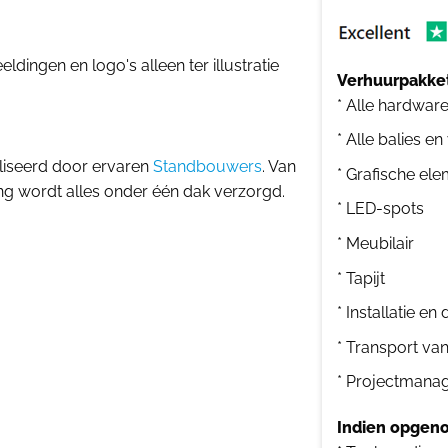
dingen en logo's alleen ter illustratie
Verhuurpakket
* Alle hardwar
* Alle balies en
liseerd door ervaren
Standbouwers
. Van
* Grafische el
ing wordt alles onder één dak verzorgd.
* LED-spots
* Meubilair
* Tapijt
* Installatie e
* Transport va
* Projectmana
Indien opgeno