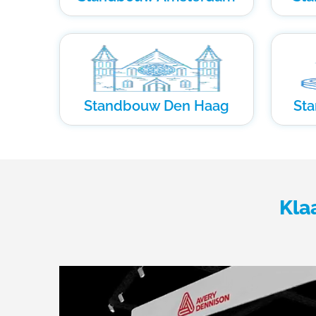
Standbouw Den Haag
St
Kla