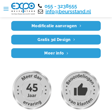
055 - 3238555
Home
RE12X6 008
info@beursstand.nl
Modificatie aanvragen
Gratis 3d Design
Meer info