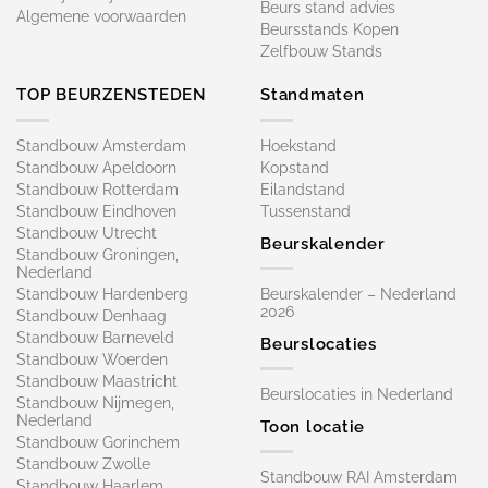
Beurs stand advies
Algemene voorwaarden
Beursstands Kopen
Zelfbouw Stands
TOP BEURZENSTEDEN
Standmaten
Standbouw Amsterdam
Hoekstand
Standbouw Apeldoorn
Kopstand
Standbouw Rotterdam
Eilandstand
Standbouw Eindhoven
Tussenstand
Standbouw Utrecht
Beurskalender
Standbouw Groningen,
Nederland
Standbouw Hardenberg
Beurskalender – Nederland
2026
Standbouw Denhaag
Standbouw Barneveld
Beurslocaties
Standbouw Woerden
Standbouw Maastricht
Beurslocaties in Nederland
Standbouw Nijmegen,
Nederland
Toon locatie
Standbouw Gorinchem
Standbouw Zwolle
Standbouw RAI Amsterdam
Standbouw Haarlem