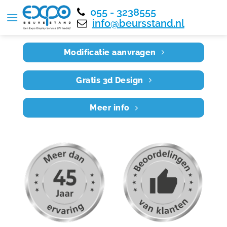
055 - 3238555
Home
RE6X4 046
info@beursstand.nl
Modificatie aanvragen
Gratis 3d Design
Meer info