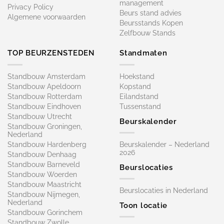
management
Privacy Policy
Beurs stand advies
Algemene voorwaarden
Beursstands Kopen
Zelfbouw Stands
TOP BEURZENSTEDEN
Standmaten
Standbouw Amsterdam
Hoekstand
Standbouw Apeldoorn
Kopstand
Standbouw Rotterdam
Eilandstand
Standbouw Eindhoven
Tussenstand
Standbouw Utrecht
Beurskalender
Standbouw Groningen,
Nederland
Standbouw Hardenberg
Beurskalender – Nederland
2026
Standbouw Denhaag
Standbouw Barneveld
Beurslocaties
Standbouw Woerden
Standbouw Maastricht
Beurslocaties in Nederland
Standbouw Nijmegen,
Nederland
Toon locatie
Standbouw Gorinchem
Standbouw Zwolle