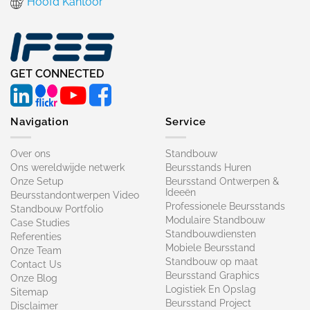
Hoofd Kantoor
GET CONNECTED
Navigation
Service
Over ons
Standbouw
Ons wereldwijde netwerk
Beursstands Huren
Onze Setup
Beursstand Ontwerpen &
Ideeën
Beursstandontwerpen Video
Professionele Beursstands
Standbouw Portfolio
Modulaire Standbouw
Case Studies
Standbouwdiensten
Referenties
Mobiele Beursstand
Onze Team
Standbouw op maat​
Contact Us
Beursstand Graphics
Onze Blog
Logistiek En Opslag
Sitemap
Beursstand Project
Disclaimer