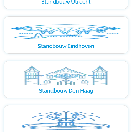
Standbouw Utrecht
Standbouw Eindhoven
Standbouw Den Haag