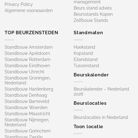
management
Privacy Policy
Beurs stand advies
Algemene voorwaarden
Beursstands Kopen
Zelfbouw Stands
TOP BEURZENSTEDEN
Standmaten
Standbouw Amsterdam
Hoekstand
Standbouw Apeldoorn
Kopstand
Standbouw Rotterdam
Eilandstand
Standbouw Eindhoven
Tussenstand
Standbouw Utrecht
Beurskalender
Standbouw Groningen,
Nederland
Standbouw Hardenberg
Beurskalender – Nederland
2026
Standbouw Denhaag
Standbouw Barneveld
Beurslocaties
Standbouw Woerden
Standbouw Maastricht
Beurslocaties in Nederland
Standbouw Nijmegen,
Nederland
Toon locatie
Standbouw Gorinchem
Standbouw Zwolle