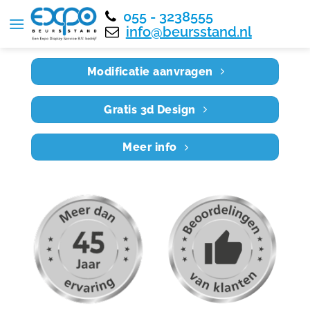
055 - 3238555
Home
RE6X6 012
info@beursstand.nl
Modificatie aanvragen
Gratis 3d Design
Meer info