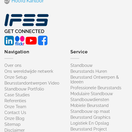
Hoofd Kantoor
GET CONNECTED
Navigation
Service
Over ons
Standbouw
Ons wereldwijde netwerk
Beursstands Huren
Onze Setup
Beursstand Ontwerpen &
Ideeën
Beursstandontwerpen Video
Professionele Beursstands
Standbouw Portfolio
Modulaire Standbouw
Case Studies
Standbouwdiensten
Referenties
Mobiele Beursstand
Onze Team
Standbouw op maat​
Contact Us
Beursstand Graphics
Onze Blog
Logistiek En Opslag
Sitemap
Beursstand Project
Disclaimer