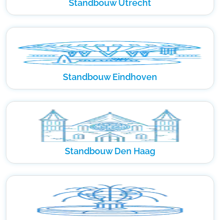
Standbouw Utrecht
Standbouw Eindhoven
Standbouw Den Haag