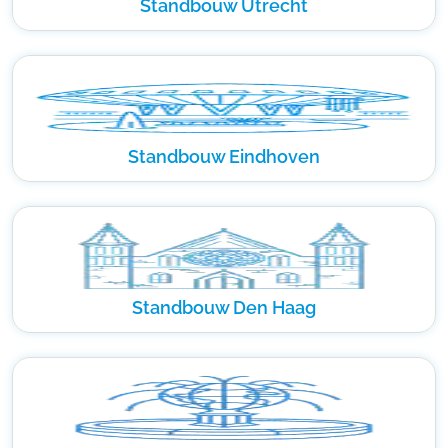
Standbouw Utrecht
Standbouw Eindhoven
Standbouw Den Haag