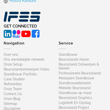
Hoofd Kantoor
GET CONNECTED
Navigation
Service
Over ons
Standbouw
Ons wereldwijde netwerk
Beursstands Huren
Onze Setup
Beursstand Ontwerpen &
Ideeën
Beursstandontwerpen Video
Professionele Beursstands
Standbouw Portfolio
Modulaire Standbouw
Case Studies
Standbouwdiensten
Referenties
Mobiele Beursstand
Onze Team
Standbouw op maat​
Contact Us
Beursstand Graphics
Onze Blog
Logistiek En Opslag
Sitemap
Beursstand Project
Disclaimer