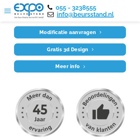
055 - 3238555
Home
RE6X6 028
info@beursstand.nl
Modificatie aanvragen
Gratis 3d Design
Meer info