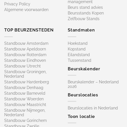
management
Privacy Policy
Beurs stand advies
Algemene voorwaarden
Beursstands Kopen
Zelfbouw Stands
TOP BEURZENSTEDEN
Standmaten
Standbouw Amsterdam
Hoekstand
Standbouw Apeldoorn
Kopstand
Standbouw Rotterdam
Eilandstand
Standbouw Eindhoven
Tussenstand
Standbouw Utrecht
Beurskalender
Standbouw Groningen,
Nederland
Standbouw Hardenberg
Beurskalender – Nederland
2026
Standbouw Denhaag
Standbouw Barneveld
Beurslocaties
Standbouw Woerden
Standbouw Maastricht
Beurslocaties in Nederland
Standbouw Nijmegen,
Nederland
Toon locatie
Standbouw Gorinchem
Standbouw Zwolle