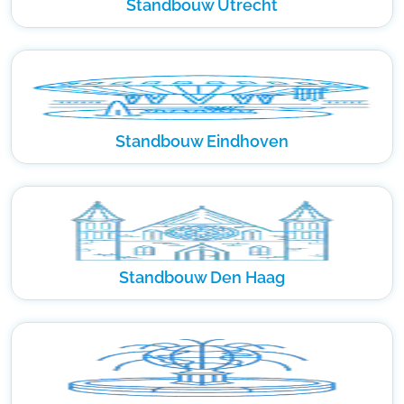
Standbouw Utrecht
Standbouw Eindhoven
Standbouw Den Haag