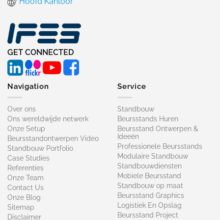
Hoofd Kantoor
GET CONNECTED
Navigation
Service
Over ons
Standbouw
Ons wereldwijde netwerk
Beursstands Huren
Onze Setup
Beursstand Ontwerpen &
Ideeën
Beursstandontwerpen Video
Professionele Beursstands
Standbouw Portfolio
Modulaire Standbouw
Case Studies
Standbouwdiensten
Referenties
Mobiele Beursstand
Onze Team
Standbouw op maat​
Contact Us
Beursstand Graphics
Onze Blog
Logistiek En Opslag
Sitemap
Beursstand Project
Disclaimer