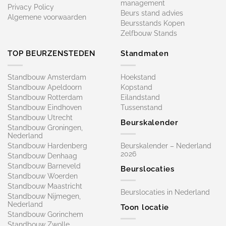
management
Privacy Policy
Beurs stand advies
Algemene voorwaarden
Beursstands Kopen
Zelfbouw Stands
TOP BEURZENSTEDEN
Standmaten
Standbouw Amsterdam
Hoekstand
Standbouw Apeldoorn
Kopstand
Standbouw Rotterdam
Eilandstand
Standbouw Eindhoven
Tussenstand
Standbouw Utrecht
Beurskalender
Standbouw Groningen,
Nederland
Standbouw Hardenberg
Beurskalender – Nederland
2026
Standbouw Denhaag
Standbouw Barneveld
Beurslocaties
Standbouw Woerden
Standbouw Maastricht
Beurslocaties in Nederland
Standbouw Nijmegen,
Nederland
Toon locatie
Standbouw Gorinchem
Standbouw Zwolle