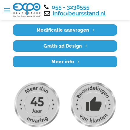
055 - 3238555
Home
RE6X6 039
info@beursstand.nl
Modificatie aanvragen
Gratis 3d Design
Meer info