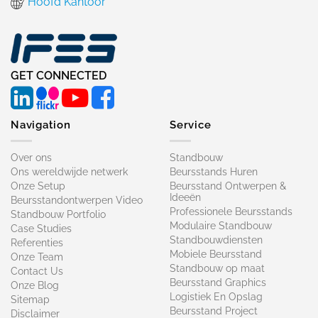
Hoofd Kantoor
GET CONNECTED
Navigation
Service
Over ons
Standbouw
Ons wereldwijde netwerk
Beursstands Huren
Onze Setup
Beursstand Ontwerpen &
Ideeën
Beursstandontwerpen Video
Professionele Beursstands
Standbouw Portfolio
Modulaire Standbouw
Case Studies
Standbouwdiensten
Referenties
Mobiele Beursstand
Onze Team
Standbouw op maat​
Contact Us
Beursstand Graphics
Onze Blog
Logistiek En Opslag
Sitemap
Beursstand Project
Disclaimer