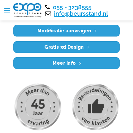
055 - 3238555
Home
RE8X6 028
info@beursstand.nl
Modificatie aanvragen
Gratis 3d Design
Meer info