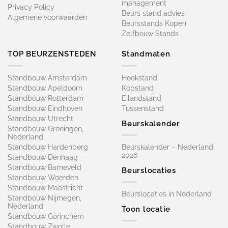
management
Privacy Policy
Beurs stand advies
Algemene voorwaarden
Beursstands Kopen
Zelfbouw Stands
TOP BEURZENSTEDEN
Standmaten
Standbouw Amsterdam
Hoekstand
Standbouw Apeldoorn
Kopstand
Standbouw Rotterdam
Eilandstand
Standbouw Eindhoven
Tussenstand
Standbouw Utrecht
Beurskalender
Standbouw Groningen,
Nederland
Standbouw Hardenberg
Beurskalender – Nederland
2026
Standbouw Denhaag
Standbouw Barneveld
Beurslocaties
Standbouw Woerden
Standbouw Maastricht
Beurslocaties in Nederland
Standbouw Nijmegen,
Nederland
Toon locatie
Standbouw Gorinchem
Standbouw Zwolle