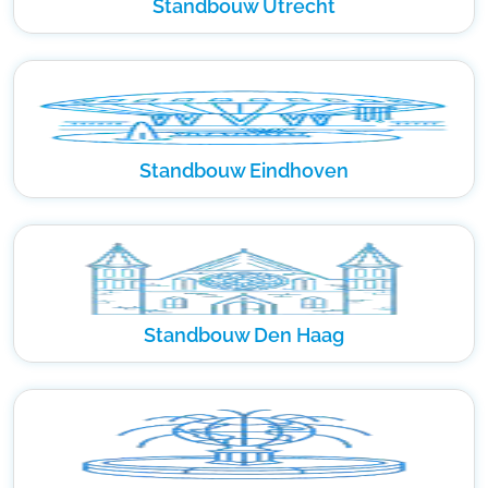
Standbouw Utrecht
Standbouw Eindhoven
Standbouw Den Haag