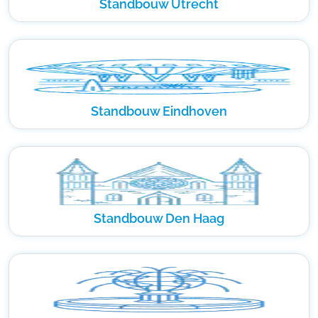
Standbouw Utrecht
Standbouw Eindhoven
Standbouw Den Haag