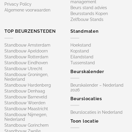
management
Privacy Policy
Beurs stand advies
Algemene voorwaarden
Beursstands Kopen
Zelfbouw Stands
TOP BEURZENSTEDEN
Standmaten
Standbouw Amsterdam
Hoekstand
Standbouw Apeldoorn
Kopstand
Standbouw Rotterdam
Eilandstand
Standbouw Eindhoven
Tussenstand
Standbouw Utrecht
Beurskalender
Standbouw Groningen,
Nederland
Standbouw Hardenberg
Beurskalender – Nederland
2026
Standbouw Denhaag
Standbouw Barneveld
Beurslocaties
Standbouw Woerden
Standbouw Maastricht
Beurslocaties in Nederland
Standbouw Nijmegen,
Nederland
Toon locatie
Standbouw Gorinchem
Standbouw Zwolle