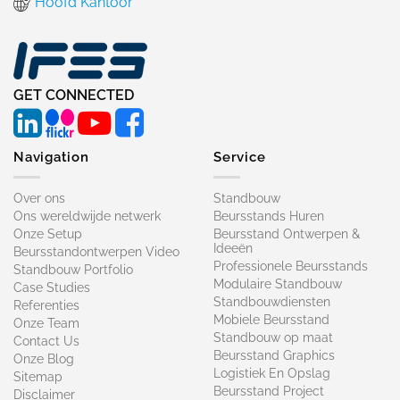
Hoofd Kantoor
GET CONNECTED
Navigation
Service
Over ons
Standbouw
Ons wereldwijde netwerk
Beursstands Huren
Onze Setup
Beursstand Ontwerpen &
Ideeën
Beursstandontwerpen Video
Professionele Beursstands
Standbouw Portfolio
Modulaire Standbouw
Case Studies
Standbouwdiensten
Referenties
Mobiele Beursstand
Onze Team
Standbouw op maat​
Contact Us
Beursstand Graphics
Onze Blog
Logistiek En Opslag
Sitemap
Beursstand Project
Disclaimer