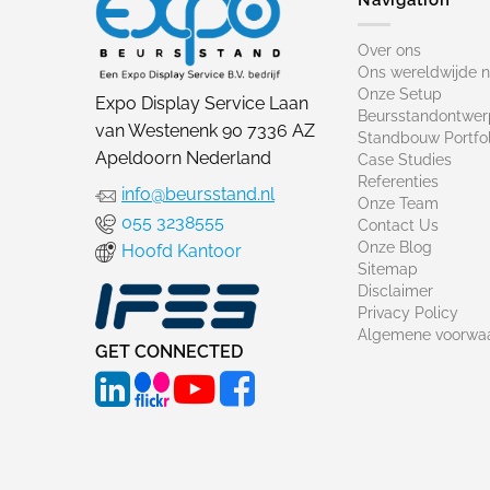
Over ons
Ons wereldwijde 
Onze Setup
Expo Display Service Laan
Beursstandontwer
van Westenenk 90 7336 AZ
Standbouw Portfol
Apeldoorn Nederland
Case Studies
Referenties
info@beursstand.nl
Onze Team
055 3238555
Contact Us
Onze Blog
Hoofd Kantoor
Sitemap
Disclaimer
Privacy Policy
Algemene voorwa
GET CONNECTED