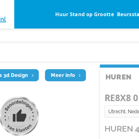
Huur Stand op Grootte
Beursst
nl
s 3d Design
Meer info
HUREN
RE8X8 0
HUREN