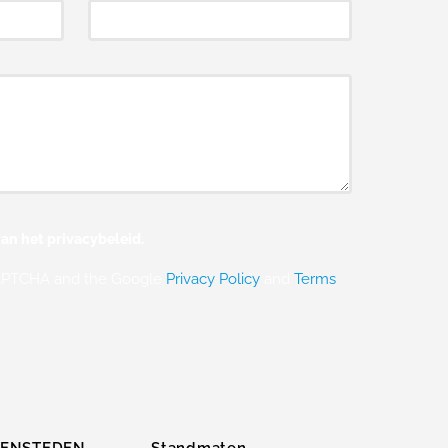
an het privacybeleid.
eCAPTCHA and the Google
Privacy Policy
and
Terms
ZENSTEDEN
Standmaten