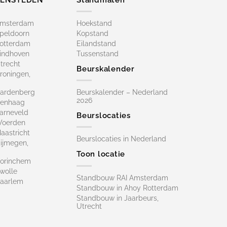
Amsterdam
Hoekstand
peldoorn
Kopstand
otterdam
Eilandstand
indhoven
Tussenstand
trecht
Beurskalender
roningen,
ardenberg
Beurskalender – Nederland
2026
Denhaag
arneveld
Beurslocaties
Woerden
astricht
Beurslocaties in Nederland
ijmegen,
Toon locatie
orinchem
wolle
Standbouw RAI Amsterdam
aarlem
Standbouw in Ahoy Rotterdam
Standbouw in Jaarbeurs,
Utrecht