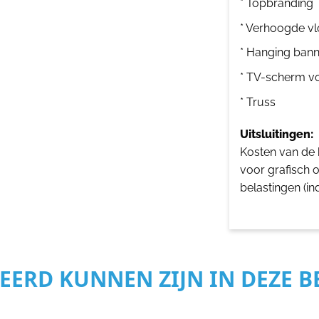
* Topbranding
* Verhoogde vl
* Hanging bann
* TV-scherm v
* Truss
Uitsluitingen:
Kosten van de b
voor grafisch 
belastingen (in
SEERD KUNNEN ZIJN IN DEZE 