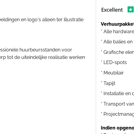
dingen en logo's alleen ter illustratie
Verhuurpakket
* Alle hardwar
* Alle balies en
essionele huurbeursstanden voor
* Grafische el
 tot de uiteindelijke realisatie werken
* LED-spots
* Meubilair
* Tapijt
* Installatie e
* Transport va
* Projectmana
Indien opgeno