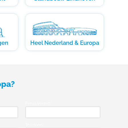
gen
Heel Nederland & Europa
opa?
Firma Vereist*
Telefoon*