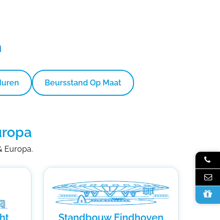
n
Huren
Beursstand Op Maat
uropa
 & Europa.
ht
Standbouw Eindhoven