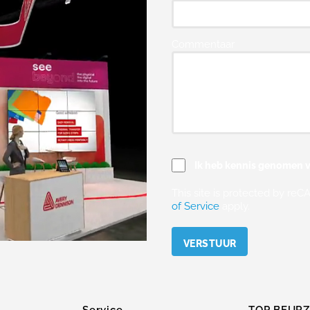
Commentaar
Ik heb kennis genomen v
This site is protected by r
of Service
apply.
Please leave this field empty.
Service
TOP BEUR