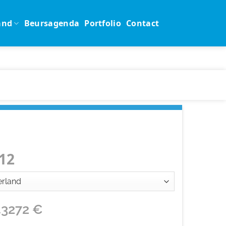
and
Beursagenda
Portfolio
Contact
12
43272
€