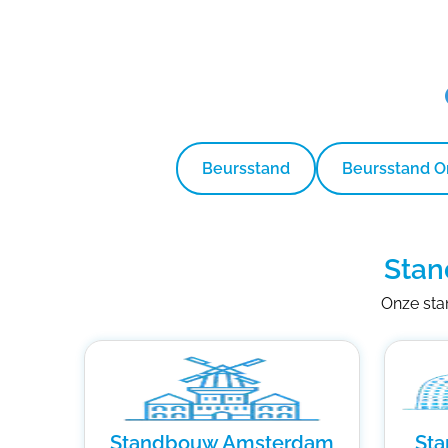
Beursstand
Beursstand 
Stan
Onze stan
Standbouw Amsterdam
St