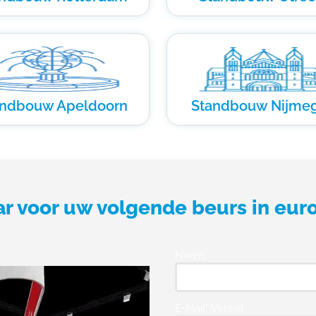
andbouw Apeldoorn
Standbouw Nijme
ar voor uw volgende beurs in eur
Naam
E-Mail* Vereist