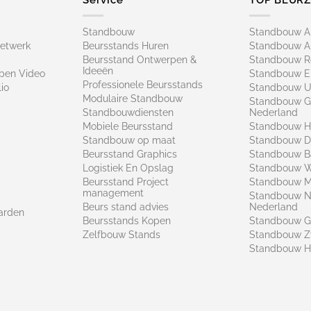
Standbouw
Standbouw 
netwerk
Beursstands Huren
Standbouw A
Beursstand Ontwerpen &
Standbouw R
Ideeën
pen Video
Standbouw E
Professionele Beursstands
io
Standbouw U
Modulaire Standbouw
Standbouw G
Standbouwdiensten
Nederland
Mobiele Beursstand
Standbouw H
Standbouw op maat​
Standbouw 
Beursstand Graphics
Standbouw B
Logistiek En Opslag
Standbouw 
Beursstand Project
Standbouw Ma
management
Standbouw N
Beurs stand advies
Nederland
arden
Beursstands Kopen
Standbouw G
Zelfbouw Stands
Standbouw Z
Standbouw H