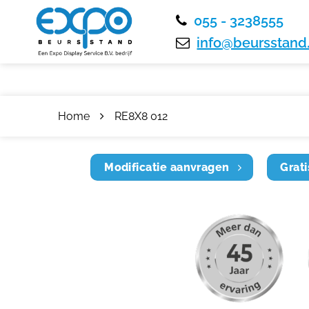
055 - 3238555
info@beursstand.
Home
RE8X8 012
Modificatie aanvragen
Grati