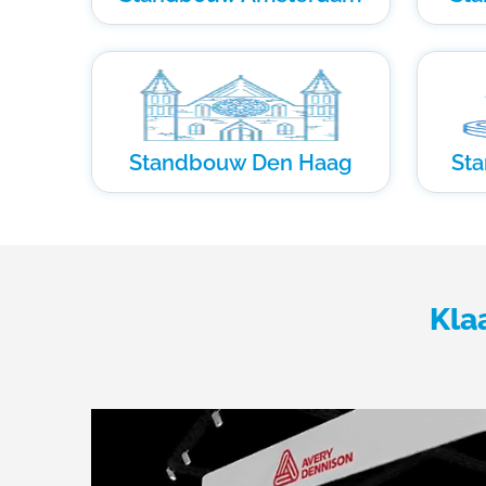
Standbouw Den Haag
St
Kla