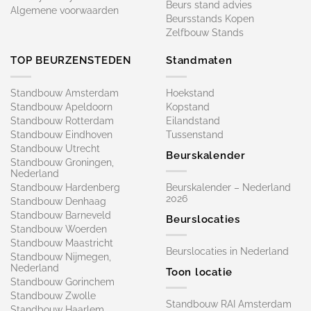
Beurs stand advies
Algemene voorwaarden
Beursstands Kopen
Zelfbouw Stands
TOP BEURZENSTEDEN
Standmaten
Standbouw Amsterdam
Hoekstand
Standbouw Apeldoorn
Kopstand
Standbouw Rotterdam
Eilandstand
Standbouw Eindhoven
Tussenstand
Standbouw Utrecht
Beurskalender
Standbouw Groningen,
Nederland
Standbouw Hardenberg
Beurskalender – Nederland
2026
Standbouw Denhaag
Standbouw Barneveld
Beurslocaties
Standbouw Woerden
Standbouw Maastricht
Beurslocaties in Nederland
Standbouw Nijmegen,
Nederland
Toon locatie
Standbouw Gorinchem
Standbouw Zwolle
Standbouw RAI Amsterdam
Standbouw Haarlem