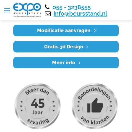
055 - 3238555
Home
RE10X4 009
info@beursstand.nl
Modificatie aanvragen
Gratis 3d Design
Meer info