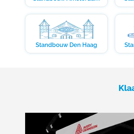
Standbouw Den Haag
St
Kla