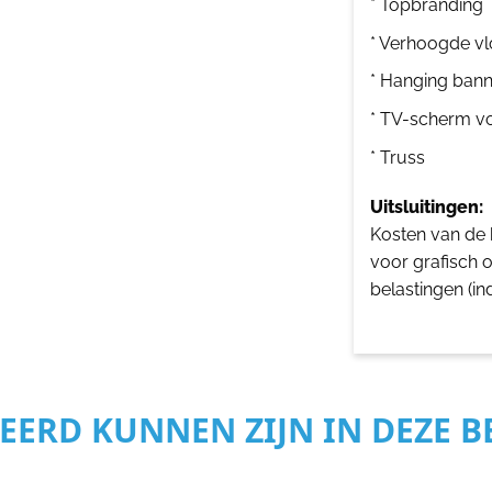
* Topbranding
* Verhoogde vl
* Hanging bann
* TV-scherm v
* Truss
Uitsluitingen:
Kosten van de b
voor grafisch 
belastingen (in
SEERD KUNNEN ZIJN IN DEZE 