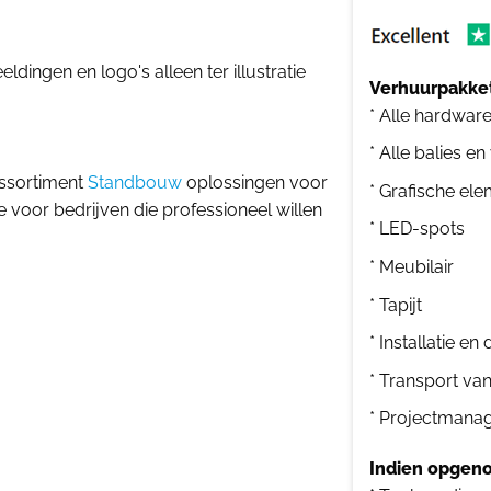
dingen en logo's alleen ter illustratie
Verhuurpakket
* Alle hardwar
* Alle balies en
assortiment
Standbouw
oplossingen voor
* Grafische el
voor bedrijven die professioneel willen
* LED-spots
* Meubilair
* Tapijt
* Installatie e
* Transport va
* Projectmana
Indien opgeno