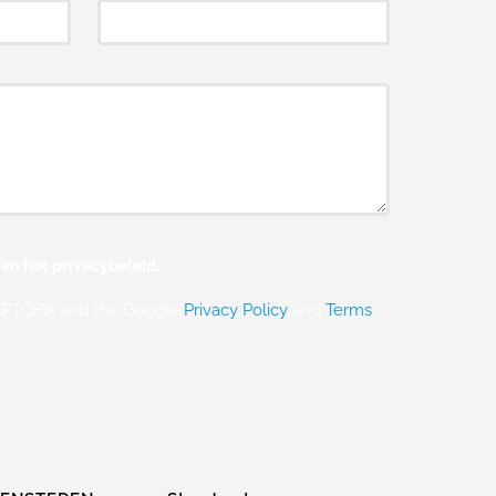
an het privacybeleid.
eCAPTCHA and the Google
Privacy Policy
and
Terms