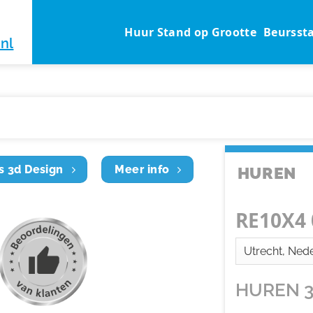
Huur Stand op Grootte
Beursst
nl
s 3d Design
Meer info
HUREN
RE10X4 
HUREN