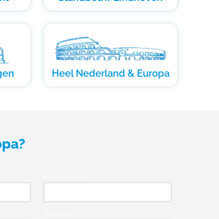
gen
Heel Nederland & Europa
opa?
Firma Vereist*
Telefoon*