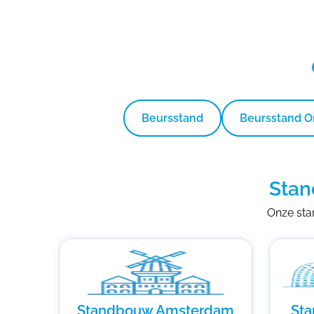
Beursstand
Beursstand 
Stan
Onze stan
Standbouw Amsterdam
St