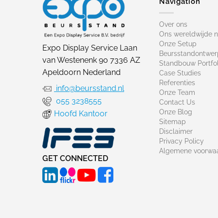
Navigation
Over ons
Ons wereldwijde 
Onze Setup
Expo Display Service Laan
Beursstandontwer
van Westenenk 90 7336 AZ
Standbouw Portfol
Apeldoorn Nederland
Case Studies
Referenties
info@beursstand.nl
Onze Team
055 3238555
Contact Us
Onze Blog
Hoofd Kantoor
Sitemap
Disclaimer
Privacy Policy
Algemene voorwa
GET CONNECTED