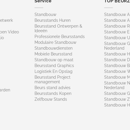
Service
TOP BEUR
Standbouw
Standbouw 
netwerk
Beursstands Huren
Standbouw A
Beursstand Ontwerpen &
Standbouw R
Ideeën
pen Video
Standbouw E
Professionele Beursstands
io
Standbouw U
Modulaire Standbouw
Standbouw G
Standbouwdiensten
Nederland
Mobiele Beursstand
Standbouw H
Standbouw op maat​
Standbouw 
Beursstand Graphics
Standbouw B
Logistiek En Opslag
Standbouw 
Beursstand Project
Standbouw Ma
management
Standbouw N
Beurs stand advies
Nederland
arden
Beursstands Kopen
Standbouw G
Zelfbouw Stands
Standbouw Z
Standbouw H