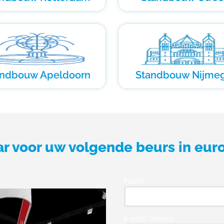
andbouw Apeldoorn
Standbouw Nijme
ar voor uw volgende beurs in eur
Naam
E-Mail* Vereist