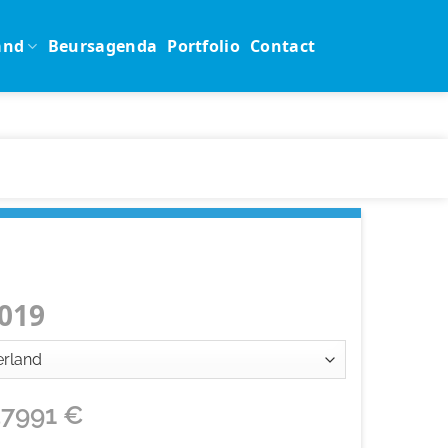
and
Beursagenda
Portfolio
Contact
019
37991
€