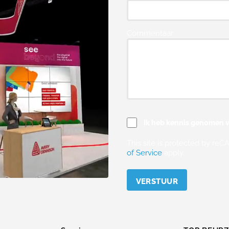
Commentaar
Ik heb kennis genomen v
This site is protected by r
of Service
apply.
Please
leave
this
field
empty.