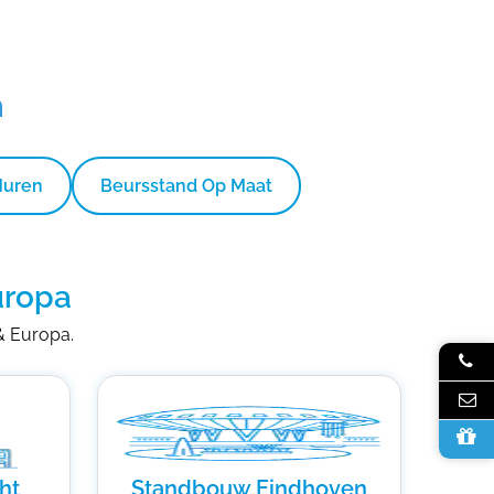
n
Huren
Beursstand Op Maat
uropa
 & Europa.
ht
Standbouw Eindhoven