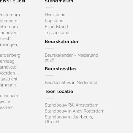
ZENSTEDEN
Standmaten
Amsterdam
Hoekstand
peldoorn
Kopstand
otterdam
Eilandstand
indhoven
Tussenstand
trecht
Beurskalender
roningen,
ardenberg
Beurskalender – Nederland
2026
Denhaag
arneveld
Beurslocaties
Woerden
astricht
Beurslocaties in Nederland
ijmegen,
Toon locatie
orinchem
wolle
Standbouw RAI Amsterdam
aarlem
Standbouw in Ahoy Rotterdam
Standbouw in Jaarbeurs,
Utrecht