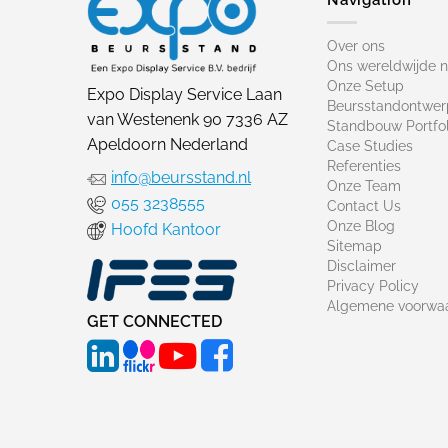
Over ons
Ons wereldwijde 
Onze Setup
Expo Display Service Laan
Beursstandontwer
van Westenenk 90 7336 AZ
Standbouw Portfol
Apeldoorn Nederland
Case Studies
Referenties
info@beursstand.nl
Onze Team
055 3238555
Contact Us
Onze Blog
Hoofd Kantoor
Sitemap
Disclaimer
Privacy Policy
Algemene voorwa
GET CONNECTED