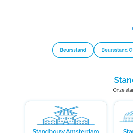
Beursstand
Beursstand 
Stan
Onze stan
Standbouw Amsterdam
St