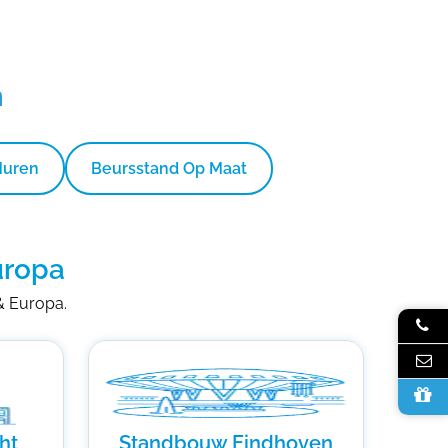
n
Huren
Beursstand Op Maat
uropa
 & Europa.
ht
Standbouw Eindhoven