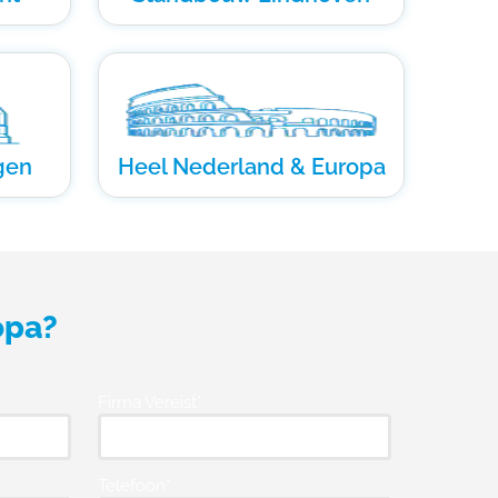
gen
Heel Nederland & Europa
opa?
Firma Vereist*
Telefoon*