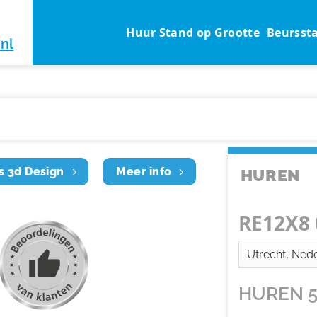
Huur Stand op Grootte
Beursst
nl
s 3d Design
Meer info
HUREN
RE12X8 
HUREN