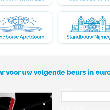
andbouw Apeldoorn
Standbouw Nijme
ar voor uw volgende beurs in eur
Naam
E-Mail* Vereist