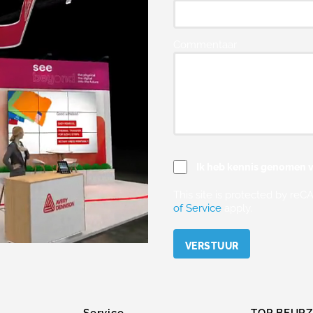
Commentaar
Ik heb kennis genomen v
This site is protected by r
of Service
apply.
Please leave this field empty.
Service
TOP BEUR