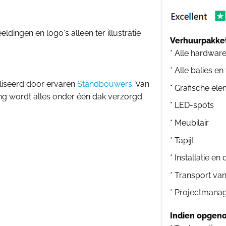
dingen en logo's alleen ter illustratie
Verhuurpakket
* Alle hardwar
* Alle balies en
liseerd door ervaren
Standbouwers
. Van
* Grafische el
ing wordt alles onder één dak verzorgd.
* LED-spots
* Meubilair
* Tapijt
* Installatie e
* Transport va
* Projectmana
Indien opgeno