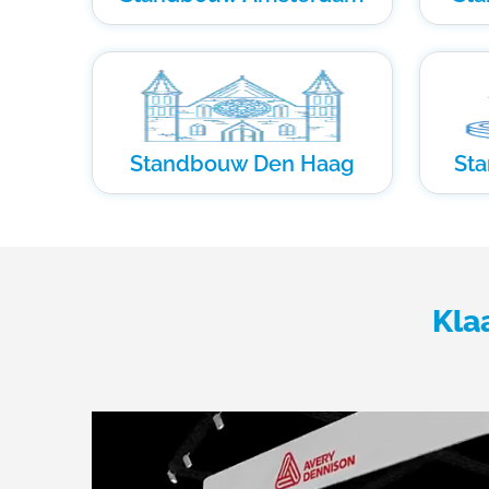
Standbouw Den Haag
St
Kla