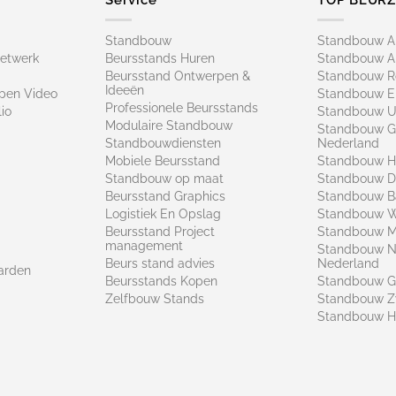
Standbouw
Standbouw 
netwerk
Beursstands Huren
Standbouw A
Beursstand Ontwerpen &
Standbouw R
Ideeën
pen Video
Standbouw E
Professionele Beursstands
io
Standbouw U
Modulaire Standbouw
Standbouw G
Standbouwdiensten
Nederland
Mobiele Beursstand
Standbouw H
Standbouw op maat​
Standbouw 
Beursstand Graphics
Standbouw B
Logistiek En Opslag
Standbouw 
Beursstand Project
Standbouw Ma
management
Standbouw N
Beurs stand advies
Nederland
arden
Beursstands Kopen
Standbouw G
Zelfbouw Stands
Standbouw Z
Standbouw H