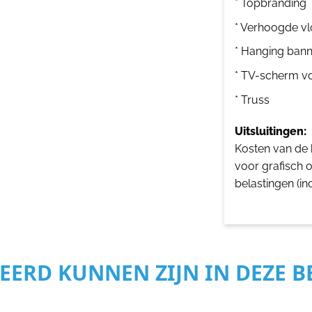
* Topbranding
* Verhoogde vl
* Hanging bann
* TV-scherm v
* Truss
Uitsluitingen:
Kosten van de b
voor grafisch 
belastingen (in
SEERD KUNNEN ZIJN IN DEZE 