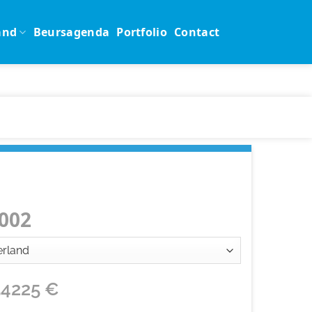
and
Beursagenda
Portfolio
Contact
002
54225
€