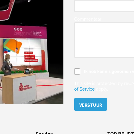
Commentaar
Ik heb kennis genomen v
This site is protected by r
of Service
apply.
Please leave this field empty.
Service
TOP BEUR