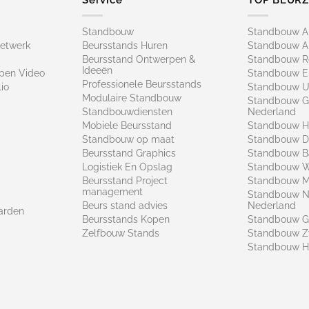
Standbouw
Standbouw 
netwerk
Beursstands Huren
Standbouw A
Beursstand Ontwerpen &
Standbouw R
Ideeën
pen Video
Standbouw E
Professionele Beursstands
io
Standbouw U
Modulaire Standbouw
Standbouw G
Standbouwdiensten
Nederland
Mobiele Beursstand
Standbouw H
Standbouw op maat​
Standbouw 
Beursstand Graphics
Standbouw B
Logistiek En Opslag
Standbouw 
Beursstand Project
Standbouw Ma
management
Standbouw N
Beurs stand advies
Nederland
arden
Beursstands Kopen
Standbouw G
Zelfbouw Stands
Standbouw Z
Standbouw H