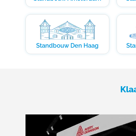
Standbouw Den Haag
St
Kla