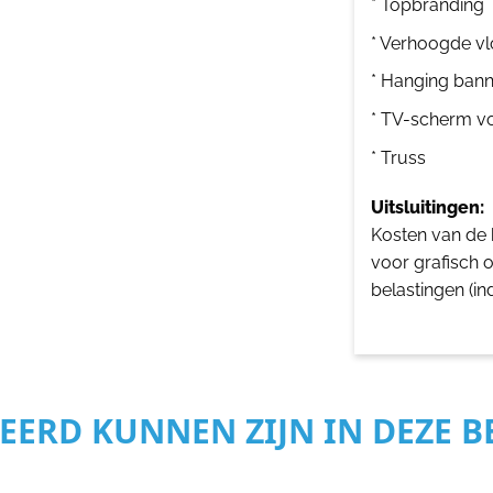
* Topbranding
* Verhoogde vl
* Hanging bann
* TV-scherm v
* Truss
Uitsluitingen:
Kosten van de b
voor grafisch 
belastingen (in
SEERD KUNNEN ZIJN IN DEZE 