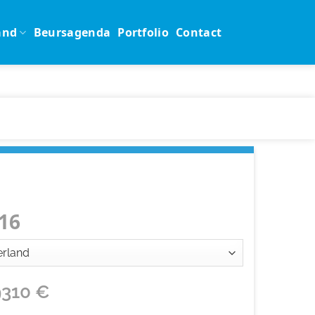
and
Beursagenda
Portfolio
Contact
16
9310
€