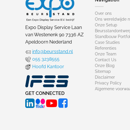
Over ons
Ons wereldwijde 
Onze Setup
Expo Display Service Laan
Beursstandontwer
van Westenenk 90 7336 AZ
Standbouw Portfol
Apeldoorn Nederland
Case Studies
Referenties
info@beursstand.nl
Onze Team
055 3238555
Contact Us
Onze Blog
Hoofd Kantoor
Sitemap
Disclaimer
Privacy Policy
Algemene voorwa
GET CONNECTED