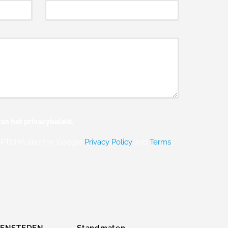
an het privacybeleid.
eCAPTCHA and the Google
Privacy Policy
and
Terms
ZENSTEDEN
Standmaten