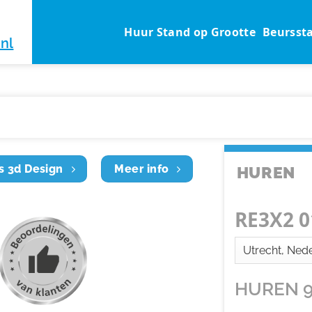
Huur Stand op Grootte
Beursst
nl
s 3d Design
Meer info
HUREN
RE3X2 0
HUREN