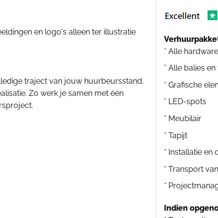
dingen en logo's alleen ter illustratie
Verhuurpakket
* Alle hardwar
* Alle balies en
ledige traject van jouw huurbeursstand,
* Grafische el
ealisatie. Zo werk je samen met één
* LED-spots
rsproject.
* Meubilair
* Tapijt
* Installatie e
* Transport va
* Projectmana
Indien opgeno