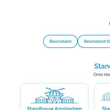
Beursstand
Beursstand 
Stan
Onze stan
Standbouw Amsterdam
St