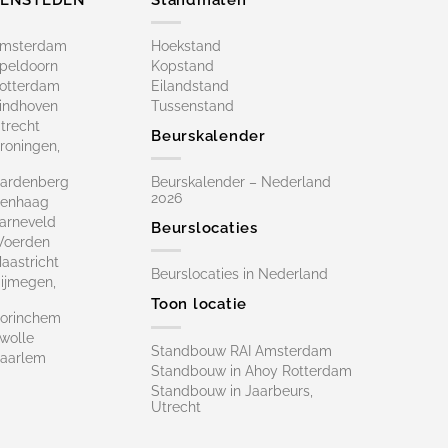
Amsterdam
Hoekstand
peldoorn
Kopstand
otterdam
Eilandstand
indhoven
Tussenstand
trecht
Beurskalender
roningen,
ardenberg
Beurskalender – Nederland
2026
Denhaag
arneveld
Beurslocaties
Woerden
astricht
Beurslocaties in Nederland
ijmegen,
Toon locatie
orinchem
wolle
Standbouw RAI Amsterdam
aarlem
Standbouw in Ahoy Rotterdam
Standbouw in Jaarbeurs,
Utrecht