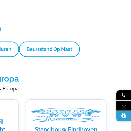
n
Huren
Beursstand Op Maat
uropa
 & Europa.
ht
Standbouw Eindhoven