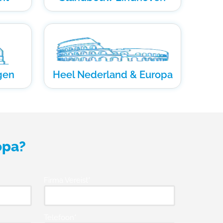
gen
Heel Nederland & Europa
opa?
Firma Vereist*
Telefoon*