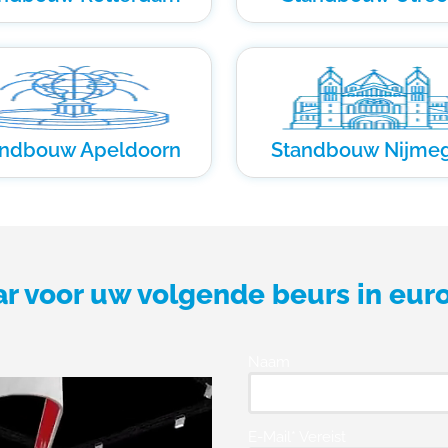
andbouw Apeldoorn
Standbouw Nijme
ar voor uw volgende beurs in eur
Naam
E-Mail* Vereist