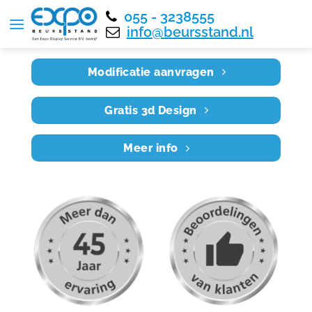
055 - 3238555
Home
RE3X3 037
info@beursstand.nl
Modificatie aanvragen
Gratis 3d Design
Meer info