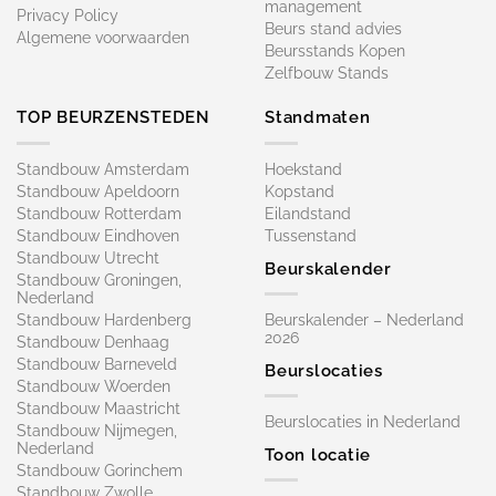
management
Privacy Policy
Beurs stand advies
Algemene voorwaarden
Beursstands Kopen
Zelfbouw Stands
TOP BEURZENSTEDEN
Standmaten
Standbouw Amsterdam
Hoekstand
Standbouw Apeldoorn
Kopstand
Standbouw Rotterdam
Eilandstand
Standbouw Eindhoven
Tussenstand
Standbouw Utrecht
Beurskalender
Standbouw Groningen,
Nederland
Standbouw Hardenberg
Beurskalender – Nederland
2026
Standbouw Denhaag
Standbouw Barneveld
Beurslocaties
Standbouw Woerden
Standbouw Maastricht
Beurslocaties in Nederland
Standbouw Nijmegen,
Nederland
Toon locatie
Standbouw Gorinchem
Standbouw Zwolle