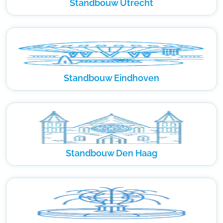
Standbouw Utrecht
Standbouw Eindhoven
Standbouw Den Haag