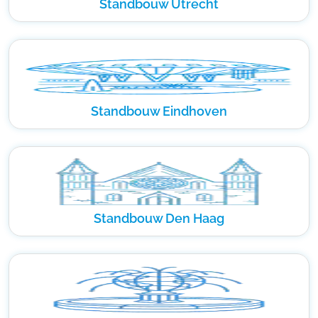
Standbouw Utrecht
Standbouw Eindhoven
Standbouw Den Haag