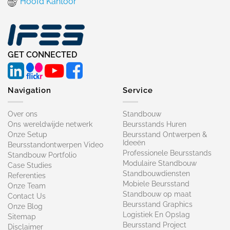
Hoofd Kantoor
GET CONNECTED
Navigation
Service
Over ons
Standbouw
Ons wereldwijde netwerk
Beursstands Huren
Onze Setup
Beursstand Ontwerpen &
Ideeën
Beursstandontwerpen Video
Professionele Beursstands
Standbouw Portfolio
Modulaire Standbouw
Case Studies
Standbouwdiensten
Referenties
Mobiele Beursstand
Onze Team
Standbouw op maat​
Contact Us
Beursstand Graphics
Onze Blog
Logistiek En Opslag
Sitemap
Beursstand Project
Disclaimer