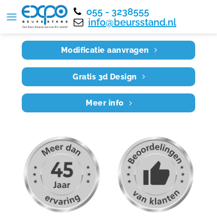
055 - 3238555
Home
RE4X3 001
info@beursstand.nl
Modificatie aanvragen
Gratis 3d Design
Meer info