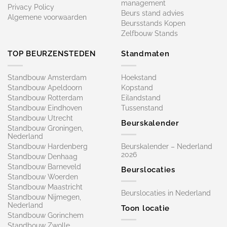
management
Privacy Policy
Beurs stand advies
Algemene voorwaarden
Beursstands Kopen
Zelfbouw Stands
TOP BEURZENSTEDEN
Standmaten
Standbouw Amsterdam
Hoekstand
Standbouw Apeldoorn
Kopstand
Standbouw Rotterdam
Eilandstand
Standbouw Eindhoven
Tussenstand
Standbouw Utrecht
Beurskalender
Standbouw Groningen,
Nederland
Standbouw Hardenberg
Beurskalender – Nederland
2026
Standbouw Denhaag
Standbouw Barneveld
Beurslocaties
Standbouw Woerden
Standbouw Maastricht
Beurslocaties in Nederland
Standbouw Nijmegen,
Nederland
Toon locatie
Standbouw Gorinchem
Standbouw Zwolle