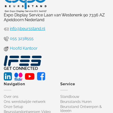
Expo Display Service Laan van Westenenk 90 7336 AZ
Apeldoorn Nederland
info@beursstand.nl
055 3238555
Hoofd Kantoor
GET CONNECTED
Navigation
Service
Over ons
Standbouw
Ons wereldwijde netwerk
Beursstands Huren
Onze Setup
Beursstand Ontwerpen &
Ideeën
Beursstandontwerpen Video