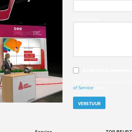
Commentaar
Ik heb kennis genomen v
This site is protected by r
of Service
apply.
Please leave this field empty.
Service
TOP BEUR