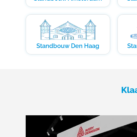
Standbouw Den Haag
St
Kla