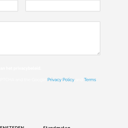
an het privacybeleid.
eCAPTCHA and the Google
Privacy Policy
and
Terms
ZENSTEDEN
Standmaten