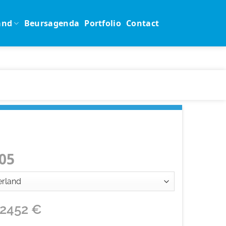
and
Beursagenda
Portfolio
Contact
05
12452
€