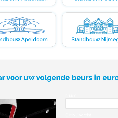
andbouw Apeldoorn
Standbouw Nijme
ar voor uw volgende beurs in eur
Naam
E-Mail* Vereist