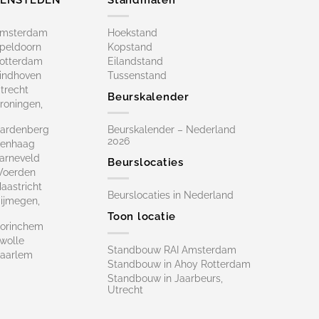
Amsterdam
Hoekstand
peldoorn
Kopstand
otterdam
Eilandstand
indhoven
Tussenstand
trecht
Beurskalender
roningen,
ardenberg
Beurskalender – Nederland
2026
Denhaag
arneveld
Beurslocaties
Woerden
astricht
Beurslocaties in Nederland
ijmegen,
Toon locatie
orinchem
wolle
Standbouw RAI Amsterdam
aarlem
Standbouw in Ahoy Rotterdam
Standbouw in Jaarbeurs,
Utrecht