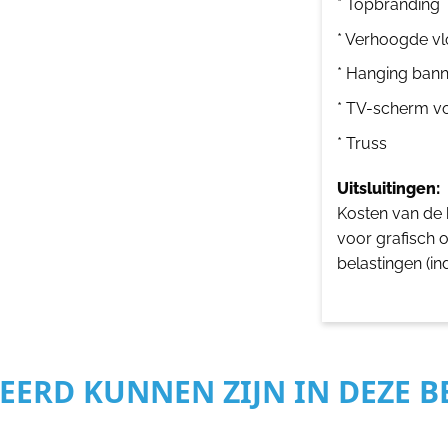
* Topbranding
* Verhoogde vl
* Hanging bann
* TV-scherm v
* Truss
Uitsluitingen:
Kosten van de b
voor grafisch 
belastingen (in
SEERD KUNNEN ZIJN IN DEZE 