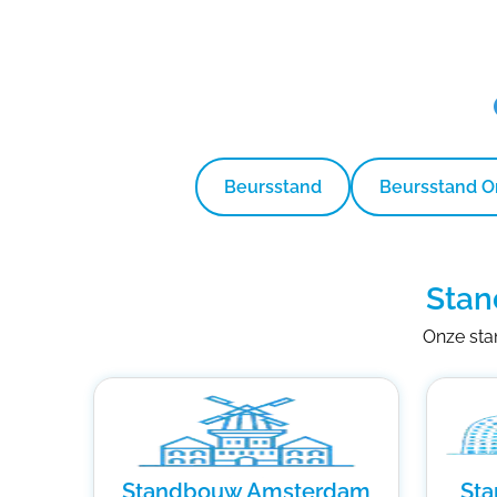
Beursstand
Beursstand 
Stan
Onze stan
Standbouw Amsterdam
St