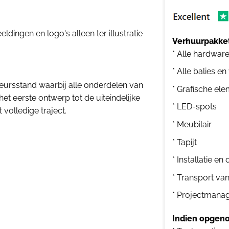
dingen en logo's alleen ter illustratie
Verhuurpakket
* Alle hardwar
* Alle balies en
eursstand waarbij alle onderdelen van
* Grafische el
het eerste ontwerp tot de uiteindelijke
* LED-spots
 volledige traject.
* Meubilair
* Tapijt
* Installatie e
* Transport va
* Projectmana
Indien opgeno