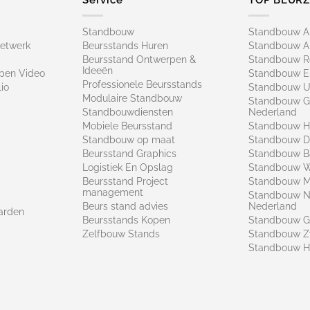
Standbouw
Standbouw 
netwerk
Beursstands Huren
Standbouw A
Beursstand Ontwerpen &
Standbouw R
Ideeën
pen Video
Standbouw E
Professionele Beursstands
io
Standbouw U
Modulaire Standbouw
Standbouw G
Standbouwdiensten
Nederland
Mobiele Beursstand
Standbouw H
Standbouw op maat​
Standbouw 
Beursstand Graphics
Standbouw B
Logistiek En Opslag
Standbouw 
Beursstand Project
Standbouw Ma
management
Standbouw N
Beurs stand advies
Nederland
arden
Beursstands Kopen
Standbouw G
Zelfbouw Stands
Standbouw Z
Standbouw H