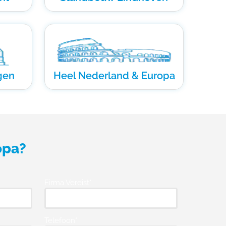
gen
Heel Nederland & Europa
opa?
Firma Vereist*
Telefoon*