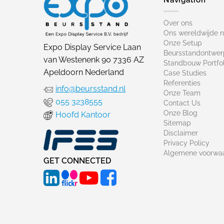
Over ons
Ons wereldwijde 
Onze Setup
Expo Display Service Laan
Beursstandontwer
van Westenenk 90 7336 AZ
Standbouw Portfol
Apeldoorn Nederland
Case Studies
Referenties
info@beursstand.nl
Onze Team
055 3238555
Contact Us
Onze Blog
Hoofd Kantoor
Sitemap
Disclaimer
Privacy Policy
Algemene voorwa
GET CONNECTED