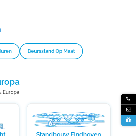
n
Huren
Beursstand Op Maat
uropa
 & Europa.
ht
Standbouw Eindhoven