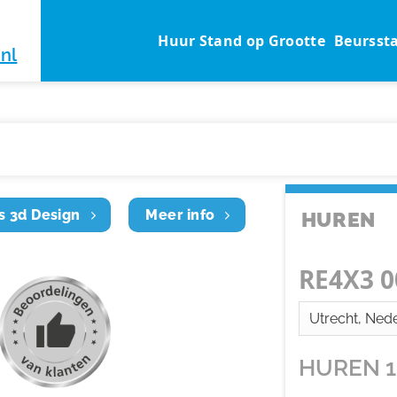
Huur Stand op Grootte
Beursst
nl
s 3d Design
Meer info
HUREN
RE4X3 0
HUREN