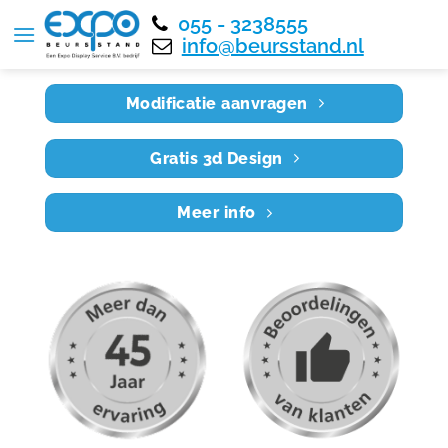
055 - 3238555
Home
RE4X3 017
info@beursstand.nl
Modificatie aanvragen
Gratis 3d Design
Meer info