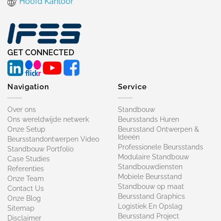
Hoofd Kantoor
GET CONNECTED
Navigation
Service
Over ons
Standbouw
Ons wereldwijde netwerk
Beursstands Huren
Onze Setup
Beursstand Ontwerpen &
Ideeën
Beursstandontwerpen Video
Professionele Beursstands
Standbouw Portfolio
Modulaire Standbouw
Case Studies
Standbouwdiensten
Referenties
Mobiele Beursstand
Onze Team
Standbouw op maat​
Contact Us
Beursstand Graphics
Onze Blog
Logistiek En Opslag
Sitemap
Beursstand Project
Disclaimer