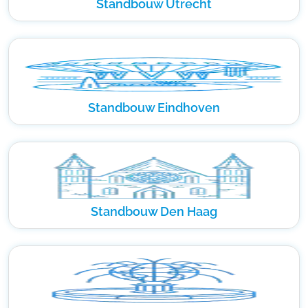
Standbouw Utrecht
Standbouw Eindhoven
Standbouw Den Haag