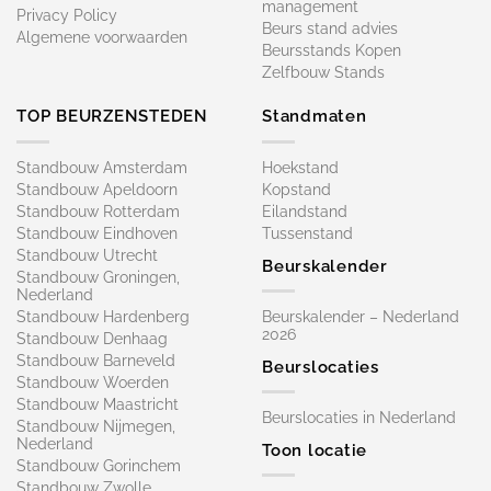
management
Privacy Policy
Beurs stand advies
Algemene voorwaarden
Beursstands Kopen
Zelfbouw Stands
TOP BEURZENSTEDEN
Standmaten
Standbouw Amsterdam
Hoekstand
Standbouw Apeldoorn
Kopstand
Standbouw Rotterdam
Eilandstand
Standbouw Eindhoven
Tussenstand
Standbouw Utrecht
Beurskalender
Standbouw Groningen,
Nederland
Standbouw Hardenberg
Beurskalender – Nederland
2026
Standbouw Denhaag
Standbouw Barneveld
Beurslocaties
Standbouw Woerden
Standbouw Maastricht
Beurslocaties in Nederland
Standbouw Nijmegen,
Nederland
Toon locatie
Standbouw Gorinchem
Standbouw Zwolle