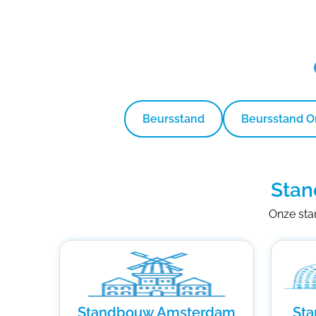
Beursstand
Beursstand 
Stan
Onze stan
Standbouw Amsterdam
St