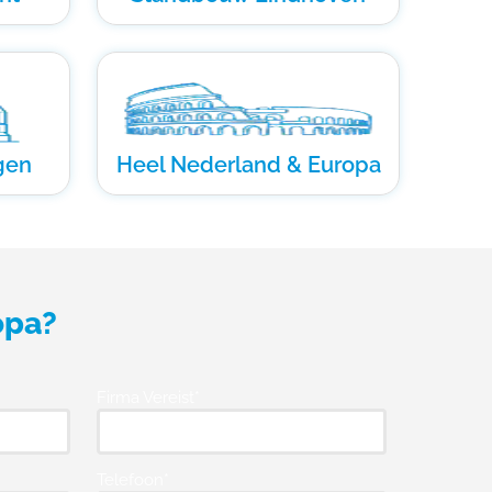
gen
Heel Nederland & Europa
opa?
Firma Vereist*
Telefoon*