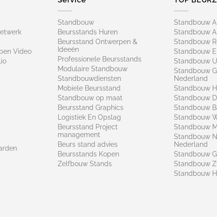
Standbouw
Standbouw 
netwerk
Beursstands Huren
Standbouw A
Beursstand Ontwerpen &
Standbouw R
Ideeën
pen Video
Standbouw E
Professionele Beursstands
io
Standbouw U
Modulaire Standbouw
Standbouw G
Standbouwdiensten
Nederland
Mobiele Beursstand
Standbouw H
Standbouw op maat​
Standbouw 
Beursstand Graphics
Standbouw B
Logistiek En Opslag
Standbouw 
Beursstand Project
Standbouw Ma
management
Standbouw N
Beurs stand advies
Nederland
arden
Beursstands Kopen
Standbouw G
Zelfbouw Stands
Standbouw Z
Standbouw H