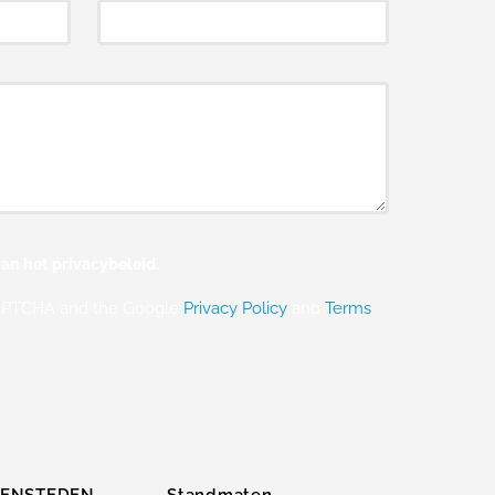
an het privacybeleid.
eCAPTCHA and the Google
Privacy Policy
and
Terms
ZENSTEDEN
Standmaten