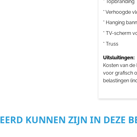
* Topbranding
* Verhoogde vl
* Hanging bann
* TV-scherm v
* Truss
Uitsluitingen:
Kosten van de b
voor grafisch 
belastingen (in
SEERD KUNNEN ZIJN IN DEZE 