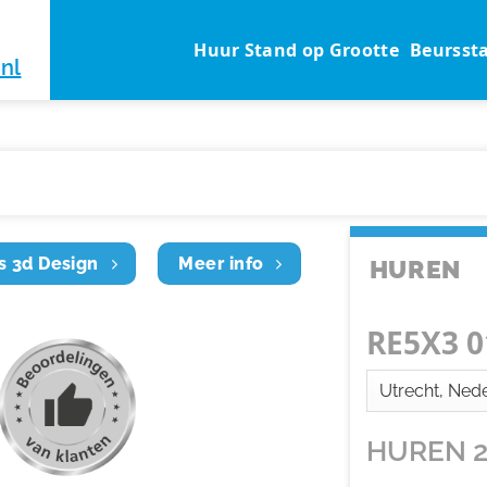
Huur Stand op Grootte
Beursst
nl
s 3d Design
Meer info
HUREN
RE5X3 0
HUREN