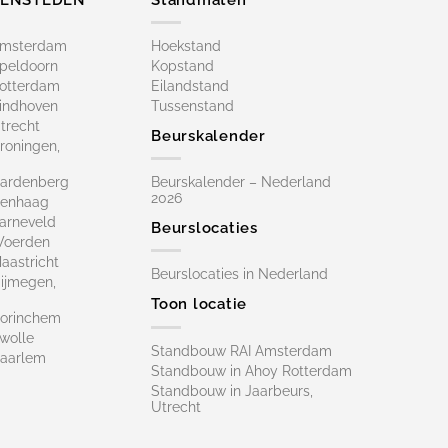
Amsterdam
Hoekstand
peldoorn
Kopstand
otterdam
Eilandstand
indhoven
Tussenstand
trecht
Beurskalender
roningen,
ardenberg
Beurskalender – Nederland
2026
Denhaag
arneveld
Beurslocaties
Woerden
astricht
Beurslocaties in Nederland
ijmegen,
Toon locatie
orinchem
wolle
Standbouw RAI Amsterdam
aarlem
Standbouw in Ahoy Rotterdam
Standbouw in Jaarbeurs,
Utrecht