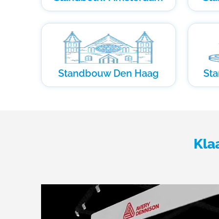
Standbouw Den Haag
St
Kla