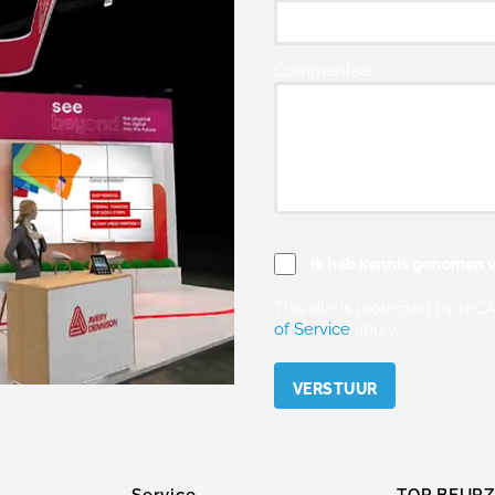
Commentaar
Ik heb kennis genomen v
This site is protected by r
of Service
apply.
Please leave this field empty.
Service
TOP BEUR