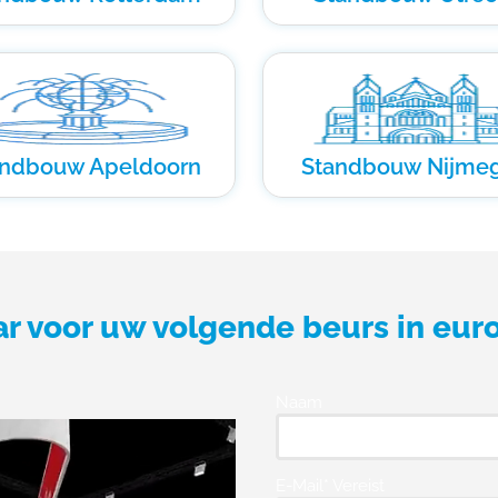
andbouw Apeldoorn
Standbouw Nijme
ar voor uw volgende beurs in eur
Naam
E-Mail* Vereist