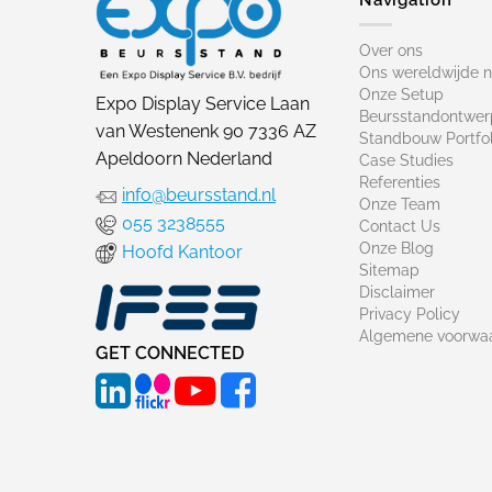
Over ons
Ons wereldwijde 
Onze Setup
Expo Display Service Laan
Beursstandontwer
van Westenenk 90 7336 AZ
Standbouw Portfol
Apeldoorn Nederland
Case Studies
Referenties
info@beursstand.nl
Onze Team
055 3238555
Contact Us
Onze Blog
Hoofd Kantoor
Sitemap
Disclaimer
Privacy Policy
Algemene voorwa
GET CONNECTED