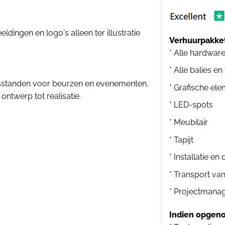
dingen en logo's alleen ter illustratie
Verhuurpakket
* Alle hardwar
* Alle balies en
sstanden voor beurzen en evenementen.
* Grafische el
ontwerp tot realisatie.
* LED-spots
* Meubilair
* Tapijt
* Installatie e
* Transport va
* Projectmana
Indien opgeno