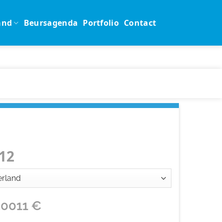
and
Beursagenda
Portfolio
Contact
12
20011
€