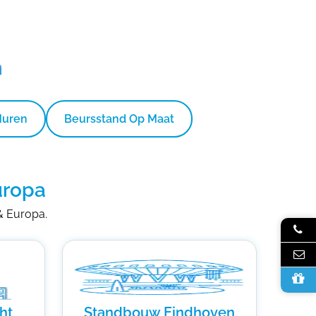
n
Huren
Beursstand Op Maat
uropa
 & Europa.
ht
Standbouw Eindhoven