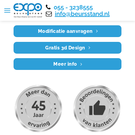
055 - 3238555
Home
RE5X3 016
info@beursstand.nl
Modificatie aanvragen
Gratis 3d Design
Meer info