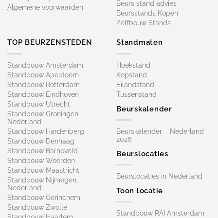
Beurs stand advies
Algemene voorwaarden
Beursstands Kopen
Zelfbouw Stands
TOP BEURZENSTEDEN
Standmaten
Standbouw Amsterdam
Hoekstand
Standbouw Apeldoorn
Kopstand
Standbouw Rotterdam
Eilandstand
Standbouw Eindhoven
Tussenstand
Standbouw Utrecht
Beurskalender
Standbouw Groningen,
Nederland
Standbouw Hardenberg
Beurskalender – Nederland
2026
Standbouw Denhaag
Standbouw Barneveld
Beurslocaties
Standbouw Woerden
Standbouw Maastricht
Beurslocaties in Nederland
Standbouw Nijmegen,
Nederland
Toon locatie
Standbouw Gorinchem
Standbouw Zwolle
Standbouw RAI Amsterdam
Standbouw Haarlem