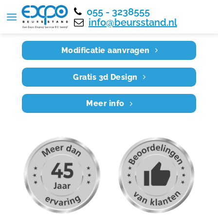
055 - 3238555
Home
RE5X3 017
info@beursstand.nl
Modificatie aanvragen
Gratis 3d Design
Meer info