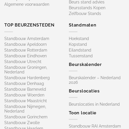
Beurs stand advies
Algemene voorwaarden
Beursstands Kopen
Zelfbouw Stands
TOP BEURZENSTEDEN
Standmaten
Standbouw Amsterdam
Hoekstand
Standbouw Apeldoorn
Kopstand
Standbouw Rotterdam
Eilandstand
Standbouw Eindhoven
Tussenstand
Standbouw Utrecht
Beurskalender
Standbouw Groningen,
Nederland
Standbouw Hardenberg
Beurskalender – Nederland
2026
Standbouw Denhaag
Standbouw Barneveld
Beurslocaties
Standbouw Woerden
Standbouw Maastricht
Beurslocaties in Nederland
Standbouw Nijmegen,
Nederland
Toon locatie
Standbouw Gorinchem
Standbouw Zwolle
Standbouw RAI Amsterdam
Standbouw Haarlem