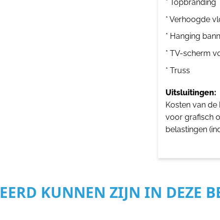
* Topbranding
* Verhoogde vl
* Hanging bann
* TV-scherm v
* Truss
Uitsluitingen:
Kosten van de b
voor grafisch 
belastingen (in
SEERD KUNNEN ZIJN IN DEZE 