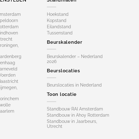
Amsterdam
Hoekstand
peldoorn
Kopstand
otterdam
Eilandstand
indhoven
Tussenstand
trecht
Beurskalender
roningen,
ardenberg
Beurskalender – Nederland
2026
Denhaag
arneveld
Beurslocaties
Woerden
astricht
Beurslocaties in Nederland
ijmegen,
Toon locatie
orinchem
wolle
Standbouw RAI Amsterdam
aarlem
Standbouw in Ahoy Rotterdam
Standbouw in Jaarbeurs,
Utrecht