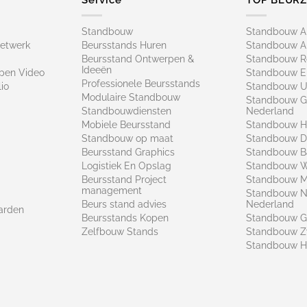
Standbouw
Standbouw 
netwerk
Beursstands Huren
Standbouw A
Beursstand Ontwerpen &
Standbouw R
Ideeën
pen Video
Standbouw E
Professionele Beursstands
io
Standbouw U
Modulaire Standbouw
Standbouw G
Standbouwdiensten
Nederland
Mobiele Beursstand
Standbouw H
Standbouw op maat​
Standbouw 
Beursstand Graphics
Standbouw B
Logistiek En Opslag
Standbouw 
Beursstand Project
Standbouw Ma
management
Standbouw N
Beurs stand advies
Nederland
arden
Beursstands Kopen
Standbouw G
Zelfbouw Stands
Standbouw Z
Standbouw H