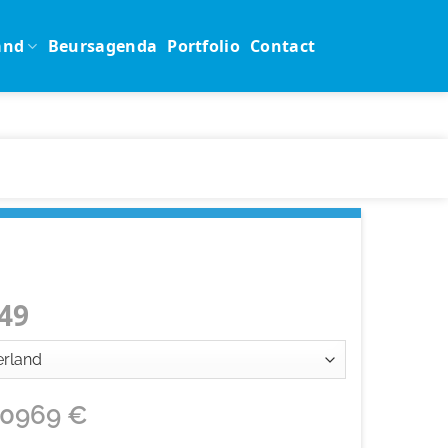
and
Beursagenda
Portfolio
Contact
49
10969
€