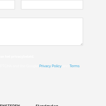
an het privacybeleid.
eCAPTCHA and the Google
Privacy Policy
and
Terms
ZENSTEDEN
Standmaten