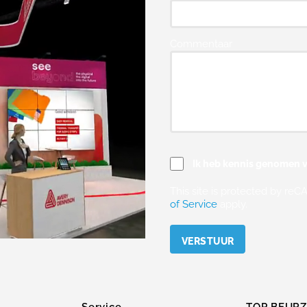
Commentaar
Ik heb kennis genomen v
This site is protected by r
of Service
apply.
Please leave this field empty.
Service
TOP BEUR