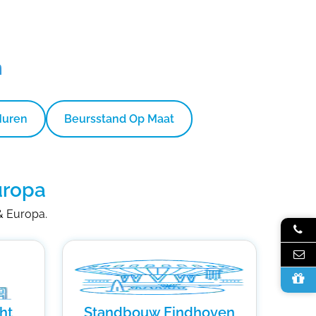
n
Huren
Beursstand Op Maat
uropa
 & Europa.
ht
Standbouw Eindhoven