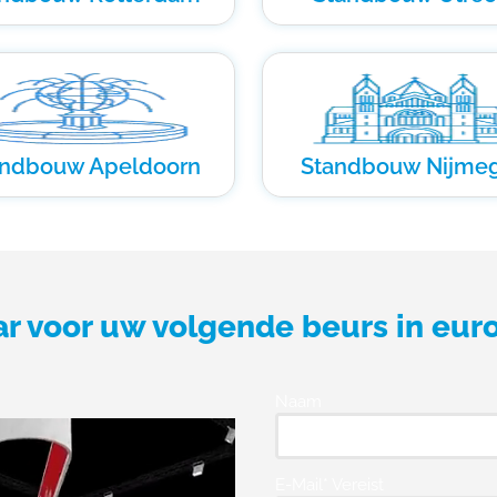
andbouw Apeldoorn
Standbouw Nijme
ar voor uw volgende beurs in eur
Naam
E-Mail* Vereist