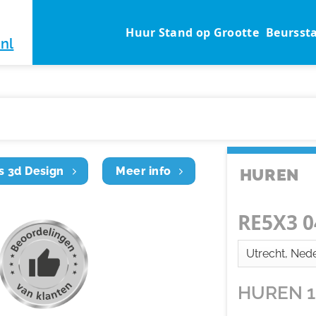
Huur Stand op Grootte
Beursst
nl
s 3d Design
Meer info
HUREN
RE5X3 0
HUREN