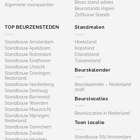
Beurs stand advies
Algemene voorwaarden
Beursstands Kopen
Zelfbouw Stands
TOP BEURZENSTEDEN
Standmaten
Standbouw Amsterdam
Hoekstand
Standbouw Apeldoorn
Kopstand
Standbouw Rotterdam
Eilandstand
Standbouw Eindhoven
Tussenstand
Standbouw Utrecht
Beurskalender
Standbouw Groningen,
Nederland
Standbouw Hardenberg
Beurskalender – Nederland
2026
Standbouw Denhaag
Standbouw Barneveld
Beurslocaties
Standbouw Woerden
Standbouw Maastricht
Beurslocaties in Nederland
Standbouw Nijmegen,
Nederland
Toon locatie
Standbouw Gorinchem
Standbouw Zwolle
Standbouw RAI Amsterdam
Standbouw Haarlem