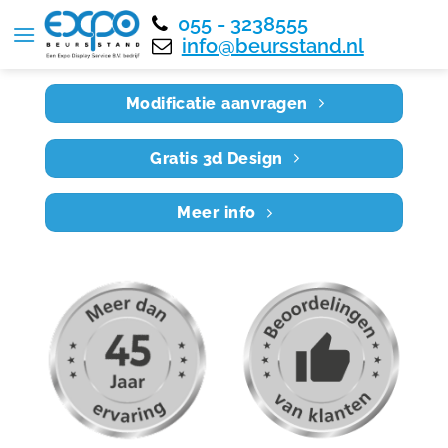
055 - 3238555
Home
RE5X4 025
info@beursstand.nl
Modificatie aanvragen
Gratis 3d Design
Meer info