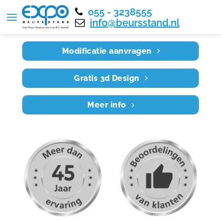
055 - 3238555
Home
RE5X4 037
info@beursstand.nl
Modificatie aanvragen
Gratis 3d Design
Meer info