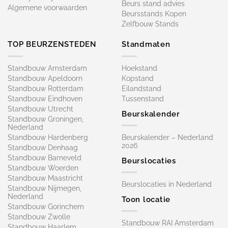
Beurs stand advies
Algemene voorwaarden
Beursstands Kopen
Zelfbouw Stands
TOP BEURZENSTEDEN
Standmaten
Standbouw Amsterdam
Hoekstand
Standbouw Apeldoorn
Kopstand
Standbouw Rotterdam
Eilandstand
Standbouw Eindhoven
Tussenstand
Standbouw Utrecht
Beurskalender
Standbouw Groningen,
Nederland
Standbouw Hardenberg
Beurskalender – Nederland
2026
Standbouw Denhaag
Standbouw Barneveld
Beurslocaties
Standbouw Woerden
Standbouw Maastricht
Beurslocaties in Nederland
Standbouw Nijmegen,
Nederland
Toon locatie
Standbouw Gorinchem
Standbouw Zwolle
Standbouw RAI Amsterdam
Standbouw Haarlem