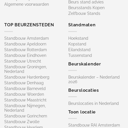
Beurs stand advies
Algemene voorwaarden
Beursstands Kopen
Zelfbouw Stands
TOP BEURZENSTEDEN
Standmaten
Standbouw Amsterdam
Hoekstand
Standbouw Apeldoorn
Kopstand
Standbouw Rotterdam
Eilandstand
Standbouw Eindhoven
Tussenstand
Standbouw Utrecht
Beurskalender
Standbouw Groningen,
Nederland
Standbouw Hardenberg
Beurskalender – Nederland
2026
Standbouw Denhaag
Standbouw Barneveld
Beurslocaties
Standbouw Woerden
Standbouw Maastricht
Beurslocaties in Nederland
Standbouw Nijmegen,
Nederland
Toon locatie
Standbouw Gorinchem
Standbouw Zwolle
Standbouw RAI Amsterdam
Standbouw Haarlem