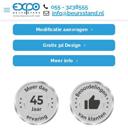
055 - 3238555
Home
RE5X4 055
info@beursstand.nl
Modificatie aanvragen
Gratis 3d Design
Meer info