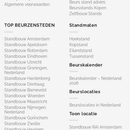
Beurs stand advies
Algemene voorwaarden
Beursstands Kopen
Zelfbouw Stands
TOP BEURZENSTEDEN
Standmaten
Standbouw Amsterdam
Hoekstand
Standbouw Apeldoorn
Kopstand
Standbouw Rotterdam
Eilandstand
Standbouw Eindhoven
Tussenstand
Standbouw Utrecht
Beurskalender
Standbouw Groningen,
Nederland
Standbouw Hardenberg
Beurskalender – Nederland
2026
Standbouw Denhaag
Standbouw Barneveld
Beurslocaties
Standbouw Woerden
Standbouw Maastricht
Beurslocaties in Nederland
Standbouw Nijmegen,
Nederland
Toon locatie
Standbouw Gorinchem
Standbouw Zwolle
Standbouw RAI Amsterdam
Standbouw Haarlem