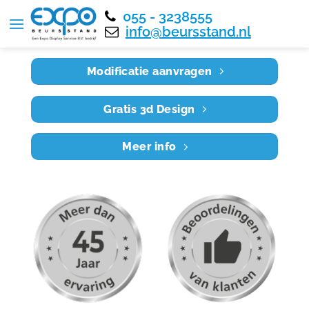
055 - 3238555
Home
RE5X4 056
info@beursstand.nl
Modificatie aanvragen
Gratis 3d Design
Meer info