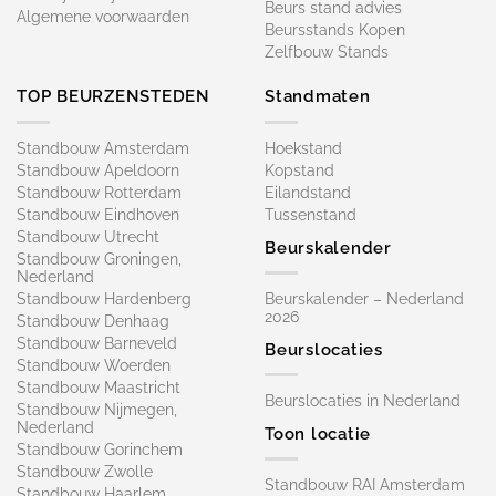
Beurs stand advies
Algemene voorwaarden
Beursstands Kopen
Zelfbouw Stands
TOP BEURZENSTEDEN
Standmaten
Standbouw Amsterdam
Hoekstand
Standbouw Apeldoorn
Kopstand
Standbouw Rotterdam
Eilandstand
Standbouw Eindhoven
Tussenstand
Standbouw Utrecht
Beurskalender
Standbouw Groningen,
Nederland
Standbouw Hardenberg
Beurskalender – Nederland
2026
Standbouw Denhaag
Standbouw Barneveld
Beurslocaties
Standbouw Woerden
Standbouw Maastricht
Beurslocaties in Nederland
Standbouw Nijmegen,
Nederland
Toon locatie
Standbouw Gorinchem
Standbouw Zwolle
Standbouw RAI Amsterdam
Standbouw Haarlem