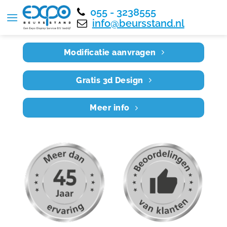
055 - 3238555
Home
RE5X5 004
info@beursstand.nl
Modificatie aanvragen
Gratis 3d Design
Meer info