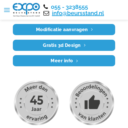
055 - 3238555
Home
RE5X5 015
info@beursstand.nl
Modificatie aanvragen
Gratis 3d Design
Meer info