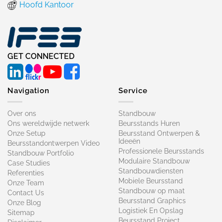
Hoofd Kantoor
GET CONNECTED
Navigation
Service
Over ons
Standbouw
Ons wereldwijde netwerk
Beursstands Huren
Onze Setup
Beursstand Ontwerpen &
Ideeën
Beursstandontwerpen Video
Professionele Beursstands
Standbouw Portfolio
Modulaire Standbouw
Case Studies
Standbouwdiensten
Referenties
Mobiele Beursstand
Onze Team
Standbouw op maat​
Contact Us
Beursstand Graphics
Onze Blog
Logistiek En Opslag
Sitemap
Beursstand Project