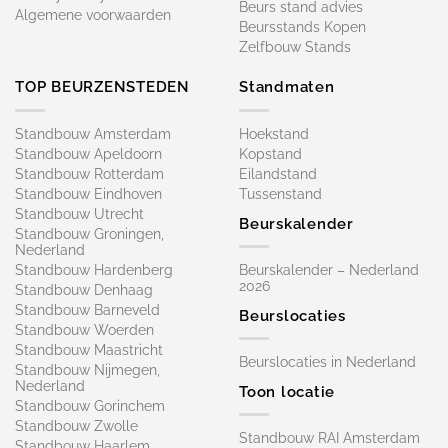
Beurs stand advies
Algemene voorwaarden
Beursstands Kopen
Zelfbouw Stands
TOP BEURZENSTEDEN
Standmaten
Standbouw Amsterdam
Hoekstand
Standbouw Apeldoorn
Kopstand
Standbouw Rotterdam
Eilandstand
Standbouw Eindhoven
Tussenstand
Standbouw Utrecht
Beurskalender
Standbouw Groningen,
Nederland
Standbouw Hardenberg
Beurskalender – Nederland
2026
Standbouw Denhaag
Standbouw Barneveld
Beurslocaties
Standbouw Woerden
Standbouw Maastricht
Beurslocaties in Nederland
Standbouw Nijmegen,
Nederland
Toon locatie
Standbouw Gorinchem
Standbouw Zwolle
Standbouw RAI Amsterdam
Standbouw Haarlem