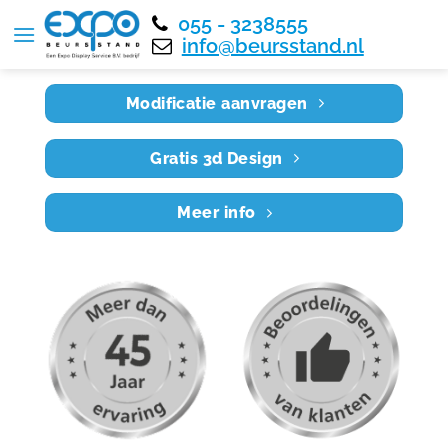
055 - 3238555
Home
RE5X5 024
info@beursstand.nl
Modificatie aanvragen
Gratis 3d Design
Meer info