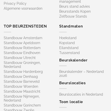
management
Privacy Policy
Beurs stand advies
Algemene voorwaarden
Beursstands Kopen
Zelfbouw Stands
TOP BEURZENSTEDEN
Standmaten
Standbouw Amsterdam
Hoekstand
Standbouw Apeldoorn
Kopstand
Standbouw Rotterdam
Eilandstand
Standbouw Eindhoven
Tussenstand
Standbouw Utrecht
Beurskalender
Standbouw Groningen,
Nederland
Standbouw Hardenberg
Beurskalender – Nederland
2026
Standbouw Denhaag
Standbouw Barneveld
Beurslocaties
Standbouw Woerden
Standbouw Maastricht
Beurslocaties in Nederland
Standbouw Nijmegen,
Nederland
Toon locatie
Standbouw Gorinchem
Standbouw Zwolle