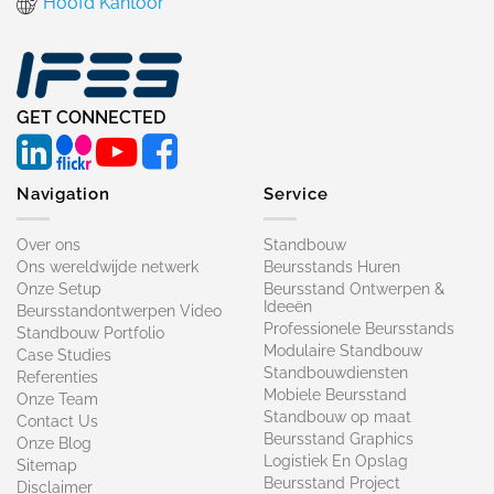
Hoofd Kantoor
GET CONNECTED
Navigation
Service
Over ons
Standbouw
Ons wereldwijde netwerk
Beursstands Huren
Onze Setup
Beursstand Ontwerpen &
Ideeën
Beursstandontwerpen Video
Professionele Beursstands
Standbouw Portfolio
Modulaire Standbouw
Case Studies
Standbouwdiensten
Referenties
Mobiele Beursstand
Onze Team
Standbouw op maat​
Contact Us
Beursstand Graphics
Onze Blog
Logistiek En Opslag
Sitemap
Beursstand Project
Disclaimer