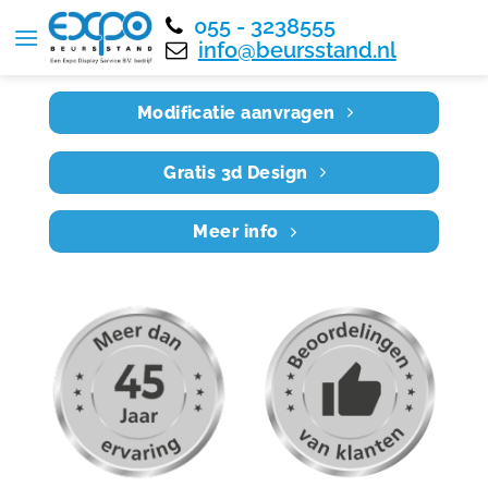
055 - 3238555
Home
RE6X3 034
info@beursstand.nl
Modificatie aanvragen
Gratis 3d Design
Meer info