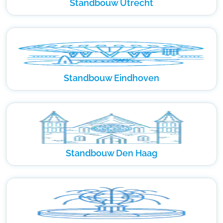
Standbouw Utrecht
Standbouw Eindhoven
Standbouw Den Haag