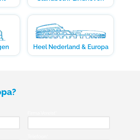
gen
Heel Nederland & Europa
opa?
Firma Vereist*
Telefoon*