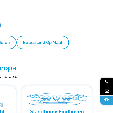
n
Huren
Beursstand Op Maat
uropa
 & Europa.
ht
Standbouw Eindhoven