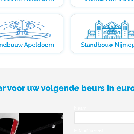
andbouw Apeldoorn
Standbouw Nijme
ar voor uw volgende beurs in eur
Naam
E-Mail* Vereist