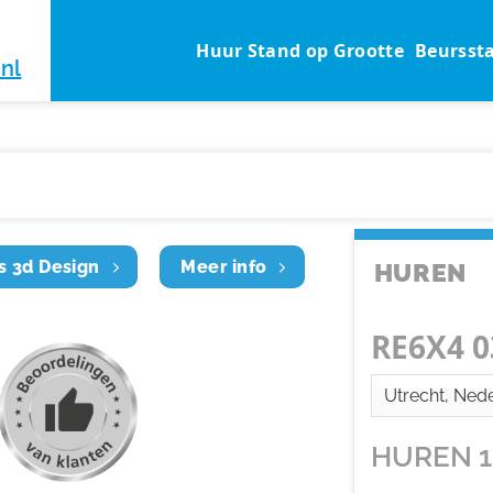
Huur Stand op Grootte
Beursst
nl
s 3d Design
Meer info
HUREN
RE6X4 0
HUREN