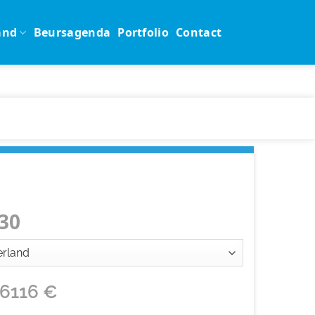
and
Beursagenda
Portfolio
Contact
30
16116
€