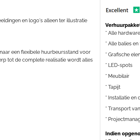
dingen en logo's alleen ter illustratie
Verhuurpakket
* Alle hardwar
* Alle balies en
 naar een flexibele huurbeursstand voor
* Grafische el
p tot de complete realisatie wordt alles
* LED-spots
* Meubilair
* Tapijt
* Installatie e
* Transport va
* Projectmana
Indien opgeno