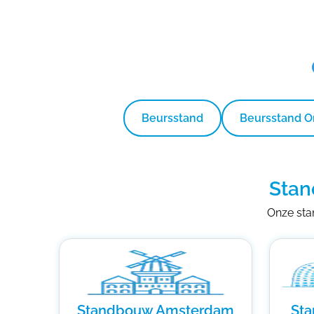
Beursstand
Beursstand 
Stan
Onze stan
Standbouw Amsterdam
St