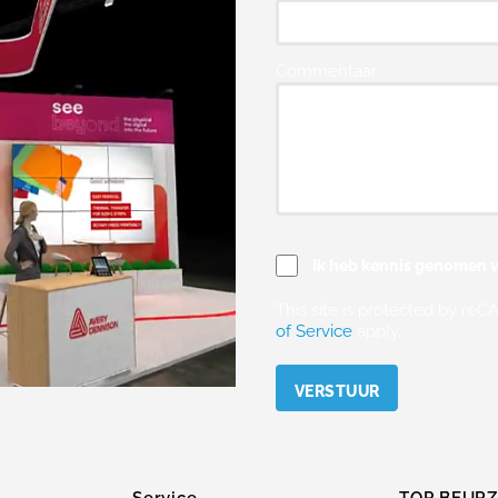
Commentaar
Ik heb kennis genomen v
This site is protected by r
of Service
apply.
Please leave this field empty.
Service
TOP BEUR