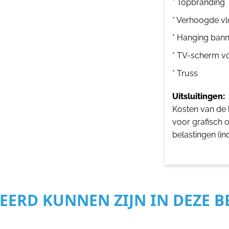
* Topbranding
* Verhoogde vl
* Hanging bann
* TV-scherm v
* Truss
Uitsluitingen:
Kosten van de b
voor grafisch 
belastingen (in
SEERD KUNNEN ZIJN IN DEZE 