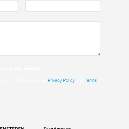
an het privacybeleid.
eCAPTCHA and the Google
Privacy Policy
and
Terms
ZENSTEDEN
Standmaten