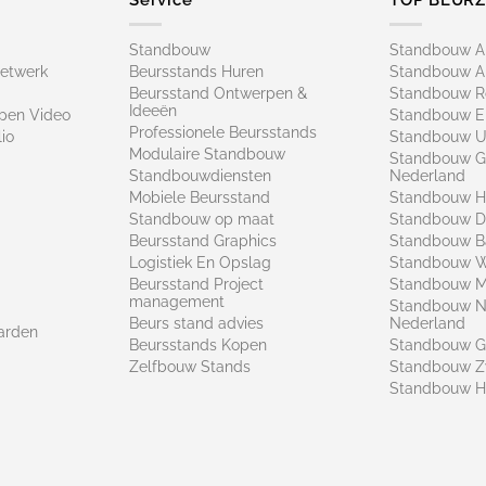
Standbouw
Standbouw 
netwerk
Beursstands Huren
Standbouw A
Beursstand Ontwerpen &
Standbouw R
Ideeën
pen Video
Standbouw E
Professionele Beursstands
io
Standbouw U
Modulaire Standbouw
Standbouw G
Standbouwdiensten
Nederland
Mobiele Beursstand
Standbouw H
Standbouw op maat​
Standbouw 
Beursstand Graphics
Standbouw B
Logistiek En Opslag
Standbouw 
Beursstand Project
Standbouw Ma
management
Standbouw N
Beurs stand advies
Nederland
arden
Beursstands Kopen
Standbouw G
Zelfbouw Stands
Standbouw Z
Standbouw H