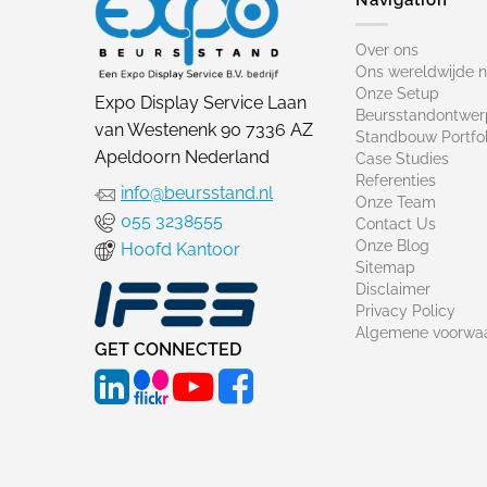
Over ons
Ons wereldwijde 
Onze Setup
Expo Display Service Laan
Beursstandontwer
van Westenenk 90 7336 AZ
Standbouw Portfol
Apeldoorn Nederland
Case Studies
Referenties
info@beursstand.nl
Onze Team
055 3238555
Contact Us
Onze Blog
Hoofd Kantoor
Sitemap
Disclaimer
Privacy Policy
Algemene voorwa
GET CONNECTED