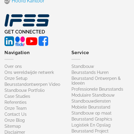
Hoofd Kantoor
GET CONNECTED
Navigation
Service
Over ons
Standbouw
Ons wereldwijde netwerk
Beursstands Huren
Onze Setup
Beursstand Ontwerpen &
Ideeën
Beursstandontwerpen Video
Professionele Beursstands
Standbouw Portfolio
Modulaire Standbouw
Case Studies
Standbouwdiensten
Referenties
Mobiele Beursstand
Onze Team
Standbouw op maat​
Contact Us
Beursstand Graphics
Onze Blog
Logistiek En Opslag
Sitemap
Beursstand Project
Disclaimer