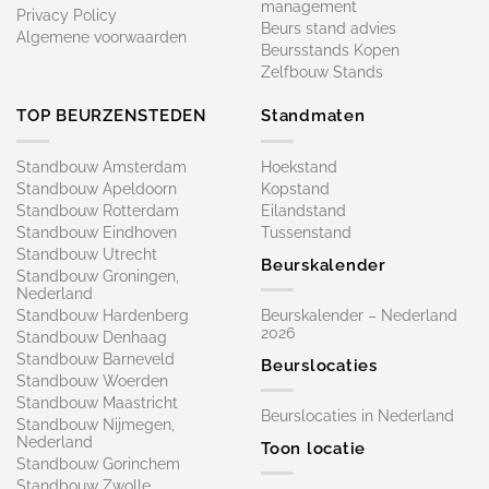
management
Privacy Policy
Beurs stand advies
Algemene voorwaarden
Beursstands Kopen
Zelfbouw Stands
TOP BEURZENSTEDEN
Standmaten
Standbouw Amsterdam
Hoekstand
Standbouw Apeldoorn
Kopstand
Standbouw Rotterdam
Eilandstand
Standbouw Eindhoven
Tussenstand
Standbouw Utrecht
Beurskalender
Standbouw Groningen,
Nederland
Standbouw Hardenberg
Beurskalender – Nederland
2026
Standbouw Denhaag
Standbouw Barneveld
Beurslocaties
Standbouw Woerden
Standbouw Maastricht
Beurslocaties in Nederland
Standbouw Nijmegen,
Nederland
Toon locatie
Standbouw Gorinchem
Standbouw Zwolle