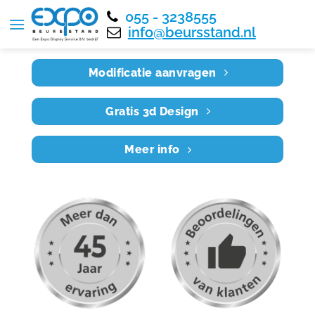
055 - 3238555
Home
RE6X5 034
info@beursstand.nl
Modificatie aanvragen
Gratis 3d Design
Meer info