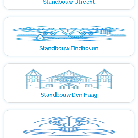
Standbouw Utrecht
Standbouw Eindhoven
Standbouw Den Haag