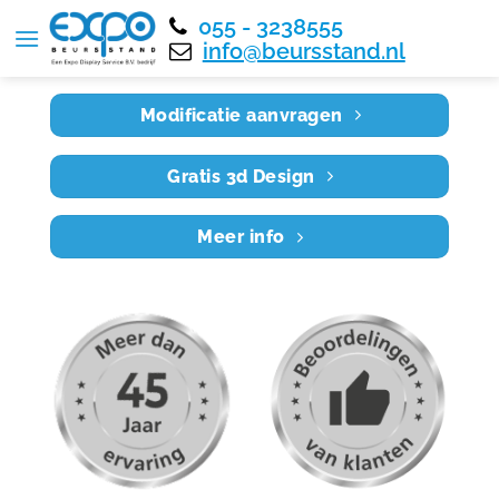
055 - 3238555
Home
RE6X5 043
info@beursstand.nl
Modificatie aanvragen
Gratis 3d Design
Meer info