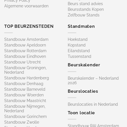
Privacy Policy
Beurs stand advies
Algemene voorwaarden
Beursstands Kopen
Zelfbouw Stands
TOP BEURZENSTEDEN
Standmaten
Standbouw Amsterdam
Hoekstand
Standbouw Apeldoorn
Kopstand
Standbouw Rotterdam
Eilandstand
Standbouw Eindhoven
Tussenstand
Standbouw Utrecht
Beurskalender
Standbouw Groningen,
Nederland
Standbouw Hardenberg
Beurskalender – Nederland
2026
Standbouw Denhaag
Standbouw Barneveld
Beurslocaties
Standbouw Woerden
Standbouw Maastricht
Beurslocaties in Nederland
Standbouw Nijmegen,
Nederland
Toon locatie
Standbouw Gorinchem
Standbouw Zwolle
Standbouw RAI Amsterdam