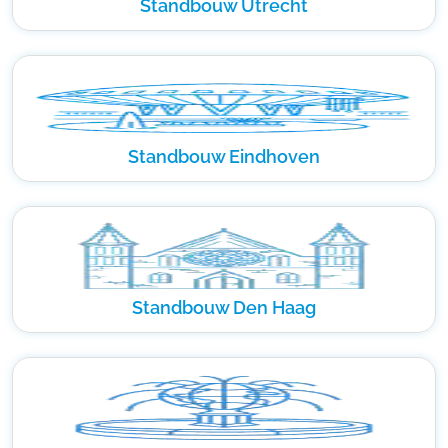
Standbouw Utrecht
Standbouw Eindhoven
Standbouw Den Haag