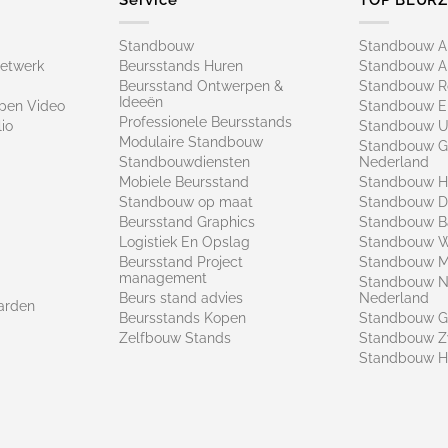
Standbouw
Standbouw 
netwerk
Beursstands Huren
Standbouw A
Beursstand Ontwerpen &
Standbouw R
Ideeën
pen Video
Standbouw E
Professionele Beursstands
io
Standbouw U
Modulaire Standbouw
Standbouw G
Standbouwdiensten
Nederland
Mobiele Beursstand
Standbouw H
Standbouw op maat​
Standbouw 
Beursstand Graphics
Standbouw B
Logistiek En Opslag
Standbouw 
Beursstand Project
Standbouw Ma
management
Standbouw N
Beurs stand advies
Nederland
arden
Beursstands Kopen
Standbouw G
Zelfbouw Stands
Standbouw Z
Standbouw H