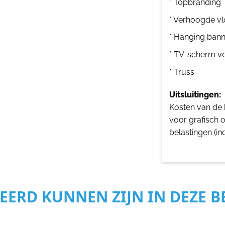
* Topbranding
* Verhoogde vl
* Hanging bann
* TV-scherm v
* Truss
Uitsluitingen:
Kosten van de b
voor grafisch 
belastingen (in
SEERD KUNNEN ZIJN IN DEZE 