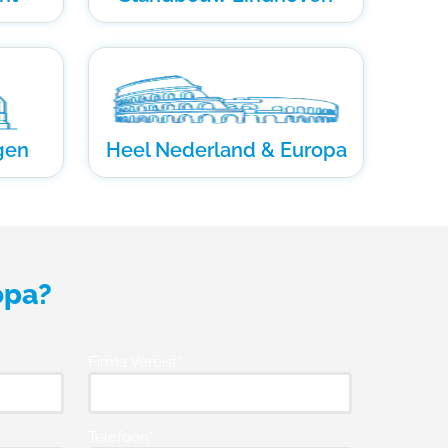
gen
Heel Nederland & Europa
opa?
Firma Vereist*
Telefoon*