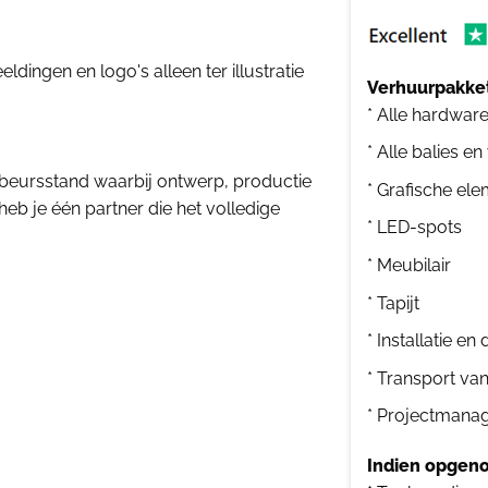
dingen en logo's alleen ter illustratie
Verhuurpakket
* Alle hardwar
* Alle balies en
beursstand waarbij ontwerp, productie
* Grafische el
heb je één partner die het volledige
* LED-spots
* Meubilair
* Tapijt
* Installatie e
* Transport va
* Projectmana
Indien opgeno