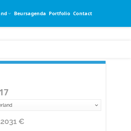
and
Beursagenda
Portfolio
Contact
17
22031
€