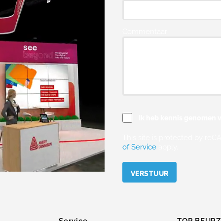
Commentaar
Ik heb kennis genomen v
This site is protected by r
of Service
apply.
Please leave this field empty.
Service
TOP BEUR