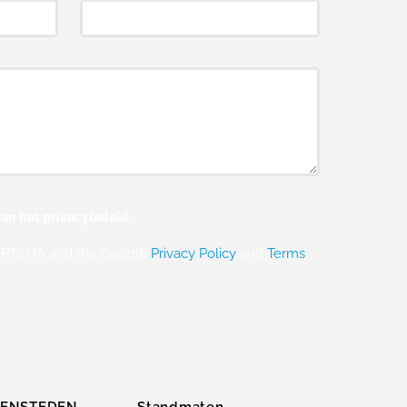
an het privacybeleid.
eCAPTCHA and the Google
Privacy Policy
and
Terms
ZENSTEDEN
Standmaten