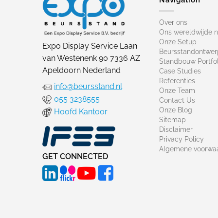
Over ons
Ons wereldwijde 
Onze Setup
Expo Display Service Laan
Beursstandontwer
van Westenenk 90 7336 AZ
Standbouw Portfol
Apeldoorn Nederland
Case Studies
Referenties
info@beursstand.nl
Onze Team
055 3238555
Contact Us
Onze Blog
Hoofd Kantoor
Sitemap
Disclaimer
Privacy Policy
Algemene voorwa
GET CONNECTED