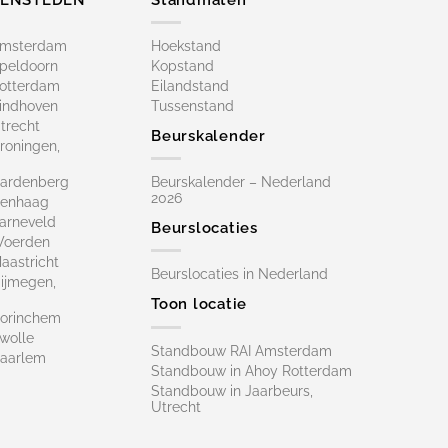
Amsterdam
Hoekstand
peldoorn
Kopstand
otterdam
Eilandstand
indhoven
Tussenstand
trecht
Beurskalender
roningen,
ardenberg
Beurskalender – Nederland
2026
Denhaag
arneveld
Beurslocaties
Woerden
astricht
Beurslocaties in Nederland
ijmegen,
Toon locatie
orinchem
wolle
Standbouw RAI Amsterdam
aarlem
Standbouw in Ahoy Rotterdam
Standbouw in Jaarbeurs,
Utrecht