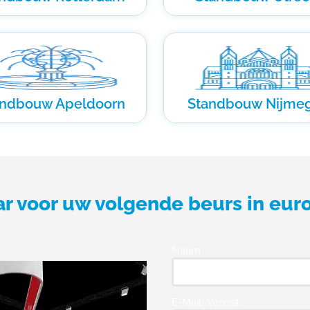
andbouw Apeldoorn
Standbouw Nijme
ar voor uw volgende beurs in eur
Naam
E-Mail* Vereist