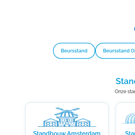
Beursstand
Beursstand 
Stan
Onze stan
Standbouw Amsterdam
St