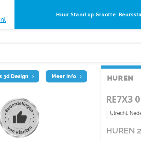
Huur Stand op Grootte
Beursst
nl
s 3d Design
Meer info
HUREN
RE7X3 0
HUREN