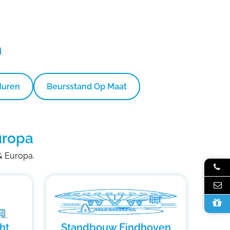
n
Huren
Beursstand Op Maat
uropa
 & Europa.
ht
Standbouw Eindhoven