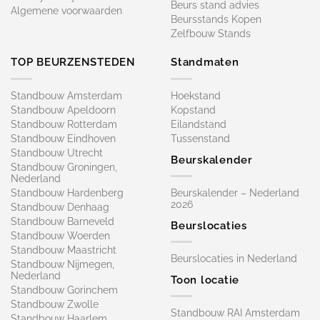
Beurs stand advies
Algemene voorwaarden
Beursstands Kopen
Zelfbouw Stands
TOP BEURZENSTEDEN
Standmaten
Standbouw Amsterdam
Hoekstand
Standbouw Apeldoorn
Kopstand
Standbouw Rotterdam
Eilandstand
Standbouw Eindhoven
Tussenstand
Standbouw Utrecht
Beurskalender
Standbouw Groningen,
Nederland
Standbouw Hardenberg
Beurskalender – Nederland
2026
Standbouw Denhaag
Standbouw Barneveld
Beurslocaties
Standbouw Woerden
Standbouw Maastricht
Beurslocaties in Nederland
Standbouw Nijmegen,
Nederland
Toon locatie
Standbouw Gorinchem
Standbouw Zwolle
Standbouw RAI Amsterdam
Standbouw Haarlem