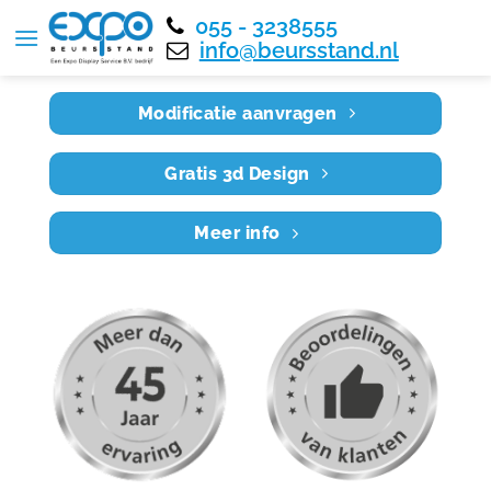
055 - 3238555
Home
RE7X4 007
info@beursstand.nl
Modificatie aanvragen
Gratis 3d Design
Meer info