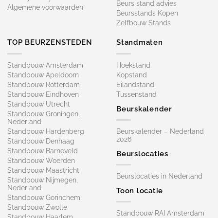
Beurs stand advies
Algemene voorwaarden
Beursstands Kopen
Zelfbouw Stands
TOP BEURZENSTEDEN
Standmaten
Standbouw Amsterdam
Hoekstand
Standbouw Apeldoorn
Kopstand
Standbouw Rotterdam
Eilandstand
Standbouw Eindhoven
Tussenstand
Standbouw Utrecht
Beurskalender
Standbouw Groningen,
Nederland
Standbouw Hardenberg
Beurskalender – Nederland
2026
Standbouw Denhaag
Standbouw Barneveld
Beurslocaties
Standbouw Woerden
Standbouw Maastricht
Beurslocaties in Nederland
Standbouw Nijmegen,
Nederland
Toon locatie
Standbouw Gorinchem
Standbouw Zwolle
Standbouw RAI Amsterdam
Standbouw Haarlem