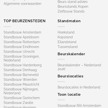
Beurs stand advies
Algemene voorwaarden
Beursstands Kopen
Zelfbouw Stands
TOP BEURZENSTEDEN
Standmaten
Standbouw Amsterdam
Hoekstand
Standbouw Apeldoorn
Kopstand
Standbouw Rotterdam
Eilandstand
Standbouw Eindhoven
Tussenstand
Standbouw Utrecht
Beurskalender
Standbouw Groningen,
Nederland
Standbouw Hardenberg
Beurskalender – Nederland
2026
Standbouw Denhaag
Standbouw Barneveld
Beurslocaties
Standbouw Woerden
Standbouw Maastricht
Beurslocaties in Nederland
Standbouw Nijmegen,
Nederland
Toon locatie
Standbouw Gorinchem
Standbouw Zwolle
Standbouw RAI Amsterdam
Standbouw Haarlem